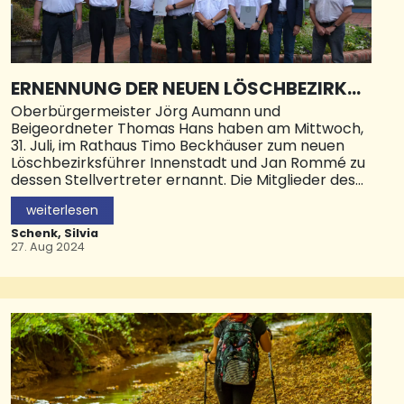
ERNENNUNG DER NEUEN LÖSCHBEZIRKSF
ÜHRUNG INNENSTADT
Oberbürgermeister Jörg Aumann und
Beigeordneter Thomas Hans haben am Mittwoch,
31. Juli, im Rathaus Timo Beckhäuser zum neuen
Löschbezirksführer Innenstadt und Jan Rommé zu
dessen Stellvertreter ernannt. Die Mitglieder des
Löschbezirks hatten die beiden zuvor in diese
weiterlesen
Ämter gewählt.
Schenk, Silvia
Die Wahl wurde notwendig, nachdem der bisherige
27. Aug 2024
Löschbezirksführer Stefan Bock nach fast 48-
jähriger aktiver Dienstzeit in die Alterswehr
gewechselt ist. 1976 trat Bock in die Freiwillige
Feuerwehr ein und war ab 1989 hauptberuflicher
Mitarbeiter der Feuerwache. Seit 2018 war er als
Löschbezirksführer im Amt. Oberbürgermeister
Aumann: „Vielen Dank an Stefan Bock für sein
langjähriges Engagement als aktives Mitglied und
Löschbezirksführer im Löschbezirk Innenstadt.