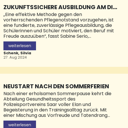
dem Wanderweg seinen Namen gegeben.
ZUKUNFTSSICHERE AUSBILDUNG AM DIA
Mehrere Aussichtspunkte bieten herrliche
KONIE KLINIKUM NEUNKIRCHEN
„Eine effektive Methode gegen den
Panoramablicke bis in die Vogesen und in den
vorherrschenden Pflegenotstand vorzugehen, ist
Hochwald. Zudem laden mehrere R
eine fundierte, zuverlässige Pflegeausbildung, die
Schülerinnen und Schüler motiviert, den Beruf mit
Freude auszuüben“, fasst Sabine Serio,
Pflegedienstleiterin im Diakonie Klinikum
weiterlesen
Neunkirchen (DKN) zusammen. Seit Jahrzehnten
sorgt die Schule für Pflegeberufe am DKN dafür,
Schenk, Silvia
dass der Branchennachwuchs im Landkreis gut auf
27. Aug 2024
den verantwortungsvollen Job in der Pflege
vorbereitet wird.
Nun stellt die Schule mit einem neuen Leiter die
Weichen für eine vielversprechende Zukunft:
NEUSTART NACH DEN SOMMERFERIEN
Damianos Koukas ist ab sofort dafür
Nach einer erholsamen Sommerpause kehrt die
verantwortlich, dass die Schülerinnen und Schüler
Abteilung Gesundheitssport des
nach drei Lehrjahren in einem wertschätzenden
Polizeisportvereins Saar voller Elan und
Umfeld gut vorbereitet in ihren zukünftigen Beruf
Begeisterung in den Trainingsalltag zurück. Mit
starten. Dabei ist Koukas am DKN kein
einer Mischung aus Vorfreude und Tatendrang
Unbekannter. Er war dort bereits vier Jahre lang
treffen sich die Mitglieder in den frühen
Lehrer und stellvertretender Schulleiter: „Die
weiterlesen
Abendstunden, um gemeinsam in die zweite