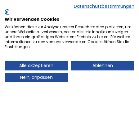
Datenschutzbestimmungen
Wir verwenden Cookies
Wir können diese zur Analyse unserer Besucherdaten platzieren, um
unsere Webseite zu verbessern, personalisierte Inhalte anzuzeigen
und Ihnen ein großartiges Webseiten-Erlebnis zu bieten. Für weitere
Herzlich Willkommen bei der
Informationen zu den von uns verwendeten Cookies öffnen Sie die
Onlineversion von Ihrem
Einstellungen.
Stadtmagazin „es Heftche“ ®.
Alle akzeptieren
Ablehnen
Auch Ihr Stadtmagazin „es Heftche“ ®, das es
mittlerweile 28 Jahre im Landkreis Neunkirchen gibt,
Nein, anpassen
geht mit der Zeit! Deshalb freuen wir uns sehr Ihnen
unser Informations- und Werbemedium, auch online
präsentieren zu können. Auch in Zukunft können Sie
mit dem gewohnt guten Standard des Leser- und
Kundenservice rechnen, denn Ihre Zufriedenheit wird
bei uns nach wie vor großgeschrieben. Sie finden hier
alle Artikel von unserem beliebten Stadtmagazin „es
Heftche“ ® zum Nachlesen und Downloaden.