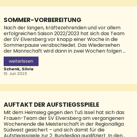
Straßenverkehr, einzustellen. © Pressestelle Stadt
HOM
SOMMER-VORBEREITUNG
Nach der langen, kräftezehrenden und vor allem
erfolgreichen Saison 2022/2023 hat sich das Team
der SV Elversberg vor knapp einer Woche in die
Sommerpause verabschiedet. Das Wiedersehen
der Mannschaft wird dann in zwei Wochen folgen –
der Auftakt in die Sommer-Vorbereitung auf die
weiterlesen
Spielzeit 2023/2024 in der 2. Bundesliga startet für
die Elv von Trainer Horst Steffen am Montag, 26.
Schenk, Silvia
Juni.
10. Jun 2023
Bis zum Saisonstart bleiben dem Team dann rund
fünf Wochen, um sich auf die neuen
Herausforderungen vorzubereiten. Neben dem
einwöchigen Trainingslager, das wie in den
AUFTAKT DER AUFSTIEGSSPIELE
Vorjahren in Bad Kreuznach stattfinden wird,
Mit dem Heimsieg gegen den TuS Issel hat sich das
bestreitet die SVE nach aktuellem Stand fünf
Frauen-Team der SV Elversberg am vergangenen
Freundschaftsspiele. Dazu ist ein weiteres
Wochenende die Meisterschaft in der Regionalliga
Testspiel in Planung, das am Wochenende 07.-09.
Südwest gesichert – und sich damit für die
Juli ausgetragen werden soll. Zum Testspiel-
Aufstiegsspiele zur 2. Bundesliga qualifiziert. In den