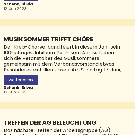
und 500 Höhenmetern durch die Wälder im
Schenk, Silvia
Bereich von Furpac
12. Jun 2023
MUSIKSOMMER TRIFFT CHÖRE
Der Kreis-Chorverband feiert in diesem Jahr sein
100-jähriges Jubiläum. Zu diesem Anlass haben
sich die Veranstalter des Musiksommers
gemeinsam mit dem Verbandsvorstand etwas
Besonderes einfallen lassen: Am Samstag. 17. Juni,
ab 10.30 Uhr treten 16 Chöre bei der beliebten
weiterlesen
Veranstaltungsreihe auf dem Historischen
Marktplatz auf. Gesungen wird bis 17 Uhr. Bereits
Schenk, Silvia
am Freitagabend wird traditionell das
12. Jun 2023
Musiksommer-Wochenende mit Querbeat und
diesmal der Band „Krüger rockt!“ eingeleitet.
„Krüger rockt!“ hat nicht nur hierzulande neue
Rock´N´Roll-Maßstäbe gesetzt. Zu hören gibt es
TREFFEN DER AG BELEUCHTUNG
am Freitagabend ab 19 Uhr alles, was die Fünfziger
Das nächste Treffen der Arbeitsgruppe (AG)
zu bieten hatten - ob Schnulze, Doo-Wop, Boogie