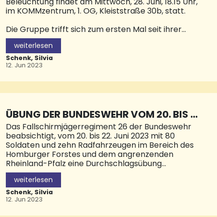
Beleuchtung findet am Mittwoch, 28. Juni, 18.15 Uhr,
oder Rockabilly.Dabei erlebt das Publikum auch,
im KOMMzentrum, 1. OG, Kleiststraße 30b, statt.
wie Harald „Lee“ Krüger das Piano mit Händen,
Füßen und weiteren Körperteilen „spielt“. Beim
Die Gruppe trifft sich zum ersten Mal seit ihrer
Musiksommer-Spezial zur 100-Jahr-Feier des
Gründung am 23. Mai. Alle interessierten
Kreis-Chorverbands treten am Samstagmorgen
weiterlesen
Bürgerinnen und Bürger sind herzlich eingeladen,
zwischen 10.30 und 17 Uhr folgende Chöre auf dem
sich der Arbeitsgruppe anzuschließen. Ziel der AG
Schenk, Silvia
Marktplatz auf: Chor Kolores, Chor
Beleuchtung ist es, wenig oder schlecht
12. Jun 2023
ausgeleuchtete Bereiche in der Stadt zu ermitteln.
Für diese Bereiche sollen anschließend
Beleuchtungskonzepte erarbeitet werden. ©
Pressestelle Stadt NK
ÜBUNG DER BUNDESWEHR VOM 20. BIS 2
2. JUNI
Das Fallschirmjägerregiment 26 der Bundeswehr
beabsichtigt, vom 20. bis 22. Juni 2023 mit 80
Soldaten und zehn Radfahrzeugen im Bereich des
Homburger Forstes und dem angrenzenden
Rheinland-Pfalz eine Durchschlagsübung
durchzuführen.
weiterlesen
Bei der Übung sind auch Nachtmärsche geplant.
Schenk, Silvia
Die Bevölkerung wird gebeten, sich auf mögliche
12. Jun 2023
Gefahren und Einschränkungen, vor allem im