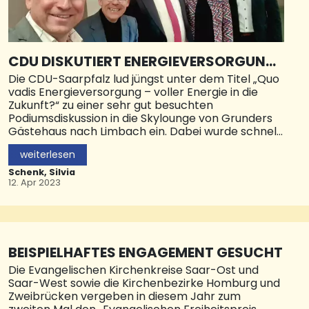
CDU DISKUTIERT ENERGIEVERSORGUNG
DER ZUKUNFT
Die CDU-Saarpfalz lud jüngst unter dem Titel „Quo
vadis Energieversorgung – voller Energie in die
Zukunft?“ zu einer sehr gut besuchten
Podiumsdiskussion in die Skylounge von Grunders
Gästehaus nach Limbach ein. Dabei wurde schnell
klar: Die CDU fordert eine ideologiefreie und
weiterlesen
technologieoffene Lösungssuche. Die jüngsten
Verbote und Vorgaben der Berliner Ampel
Schenk, Silvia
überfordern die Eigenheimbesitzer. Die CDU will
12. Apr 2023
dagegen die Energie- und Wärmewende
gemeinsam mit Bürgern gestalten.
Hohe aktuelle Bedeutung – kompetente
Podiumsteilnehmer Nicht nur in der Debatte um
BEISPIELHAFTES ENGAGEMENT GESUCHT
das kommende Klimaschutzgesetz auf
Die Evangelischen Kirchenkreise Saar-Ost und
Landesebene, sondern auch mit Blick auf die
Saar-West sowie die Kirchenbezirke Homburg und
Alltagsängste der Bürgerinnen und Bürger im
Zweibrücken vergeben in diesem Jahr zum
Zusammenhang mit der Energieversorgung und