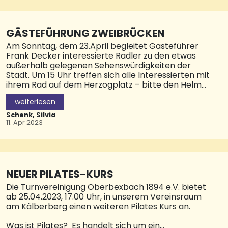
werden, weshalb die Bevölkerung gebeten wird,
sich auf mögliche Gefahren und Einschränkungen,
vor allem im Straßenverkehr, einzustellen. ©
Pressestelle Stadt HOM
GÄSTEFÜHRUNG ZWEIBRÜCKEN
Am Sonntag, dem 23.April begleitet Gästeführer
Frank Decker interessierte Radler zu den etwas
außerhalb gelegenen Sehenswürdigkeiten der
Stadt. Um 15 Uhr treffen sich alle Interessierten mit
ihrem Rad auf dem Herzogplatz – bitte den Helm
nicht vergessen!
weiterlesen
Die Radtour ist etwa 12 Kilometern lang und hat
Schenk, Silvia
keine größeren Steigungen, eine normale
11. Apr 2023
Kondition ist ausreichend. Der sportlich-
historische Ausflug dauert ca. zwei Stunden. Um
eine Voranmeldung beim Kultur- und Verkehrsamt
wird gebeten.Die Radführung wird von
„Zweibrücken vernetzt“ im Kontext des
NEUER PILATES-KURS
Jahresmotto: Wasserangeboten und ist diese Jahr
Die Turnvereinigung Oberbexbach 1894 e.V. bietet
kostenfrei!Weitere Termine: 27.Mai – 15 Uhr und
ab 25.04.2023, 17.00 Uhr, in unserem Vereinsraum
11.August – 18 Uhr Weitere Informationen erhalten
am Kälberberg einen weiteren Pilates Kurs an.
Sie beim Kultur- und Verkehrsamt Zweibrücken,
Maxstraße 1,66482 Zweibrücken, Tel. 06332-871
Was ist Pilates? Es handelt sich um ein