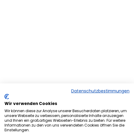
Datenschutzbestimmungen
Wir verwenden Cookies
Wir können diese zur Analyse unserer Besucherdaten platzieren, um
unsere Webseite zu verbessern, personalisierte Inhalte anzuzeigen
und Ihnen ein großartiges Webseiten-Erlebnis zu bieten. Für weitere
Herzlich Willkommen bei der
Informationen zu den von uns verwendeten Cookies öffnen Sie die
Einstellungen.
Onlineversion von Ihrem