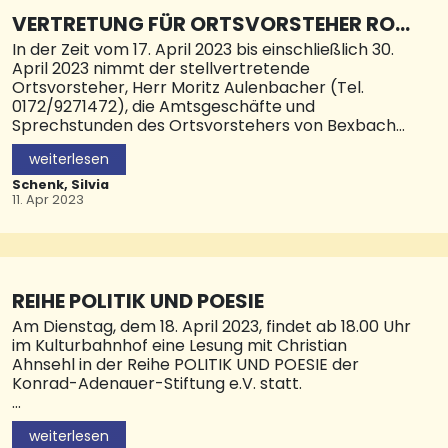
VERTRETUNG FÜR ORTSVORSTEHER ROL
F BALLWEBER
In der Zeit vom 17. April 2023 bis einschließlich 30.
April 2023 nimmt der stellvertretende
Ortsvorsteher, Herr Moritz Aulenbacher (Tel.
0172/9271472), die Amtsgeschäfte und
Sprechstunden des Ortsvorstehers von Bexbach-
Mitte wahr.
weiterlesen
Schenk, Silvia
11. Apr 2023
REIHE POLITIK UND POESIE
Am Dienstag, dem 18. April 2023, findet ab 18.00 Uhr
im Kulturbahnhof eine Lesung mit Christian
Ahnsehl in der Reihe POLITIK UND POESIE der
Konrad-Adenauer-Stiftung e.V. statt.
1986, in einem Neubaugebiet im Norden der DDR:
weiterlesen
Nachdem der 15-jährige Tom eine Protestlosung