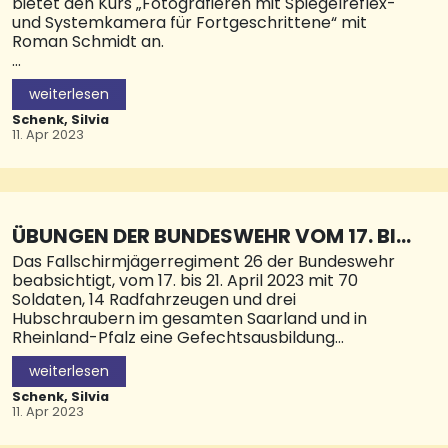
bietet den Kurs „Fotografieren mit Spiegelreflex-
und Systemkamera für Fortgeschrittene“ mit
Roman Schmidt an.
Er findet an acht Terminen ab Montag, dem 17.
weiterlesen
April, von 18.30 bis 20.30 Uhr in Blieskastel statt. In
diesem Kurs wählen die Teilnehmenden aus
Schenk, Silvia
verschiedenen Themen die interessantesten aus.
11. Apr 2023
Diese werden dann ausführlich besprochen und
geübt. Für die Dauer des Kurses können Stative
ausgeliehen werden. Das Teilnahmeentgelt
beträgt 42 Euro. Eine Anmeldung ist erforderlich.
Weitere Informationen und Anmeldung unter Tel.
ÜBUNGEN DER BUNDESWEHR VOM 17. BIS
(06842) 9243-10, per E-Mail unter
21. APRIL
Das Fallschirmjägerregiment 26 der Bundeswehr
kvhs@saarpfalz-kreis.de und unter www.kvhs-
beabsichtigt, vom 17. bis 21. April 2023 mit 70
saarpfalz.de. © Pressestelle Saarpfalz-Kreis
Soldaten, 14 Radfahrzeugen und drei
Hubschraubern im gesamten Saarland und in
Rheinland-Pfalz eine Gefechtsausbildung
durchzuführen.
weiterlesen
Auch die Stadt Homburg gehört zum betroffenen
Schenk, Silvia
Gebiet. Mit dem Einsatz von Übungsmunition und
11. Apr 2023
pyrotechnischer Munition muss gerechnet