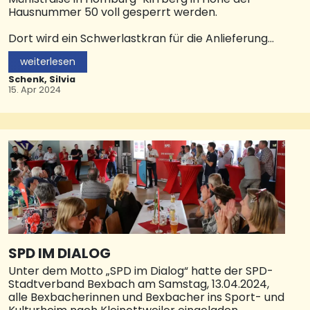
Hausnummer 50 voll gesperrt werden.
Dort wird ein Schwerlastkran für die Anlieferung
einer Decke für einen Neubau geliefert. Eine
weiterlesen
ausreichende Umleitungsbeschilderung wird
frühzeitig eingerichtet.Anwohner hinter der
Schenk, Silvia
Hausnummer 50 können von der Eckstraße in die
15. Apr 2024
Mühlstraße einfahren. Dort wird das
Einfahrtverbot für die betroffene Zeit aufgehoben.
© Stadt HOM
SPD IM DIALOG
Unter dem Motto „SPD im Dialog“ hatte der SPD-
Stadtverband Bexbach am Samstag, 13.04.2024,
alle Bexbacherinnen und Bexbacher ins Sport- und