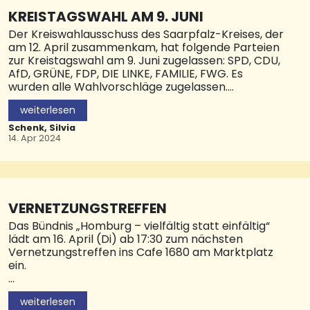
In einem Workshop erklärt Philipp König vom
Nachwuchskolleg Europa an der Universität des
KREISTAGSWAHL AM 9. JUNI
Saarlandes die Bedeutung dieser Gremien und die
Der Kreiswahlausschuss des Saarpfalz-Kreises, der
Grundlagen demokratischer Mitbestimmung. Er
am 12. April zusammenkam, hat folgende Parteien
informiert neutral über die historischen und die
zur Kreistagswahl am 9. Juni zugelassen: SPD, CDU,
politischen Hintergründe von Parteien und welche
AfD, GRÜNE, FDP, DIE LINKE, FAMILIE, FWG. Es
Parteien zur Wahl stehen. Einige Menschen mit
wurden alle Wahlvorschläge zugelassen.
Migrationsgeschichte in der Politik und deren
Anteil in den Parteien werden vorgestellt. Der
weiterlesen
Der Kreiswahlausschuss hat für die Wahl der
Wahl-O-Mat der Bundeszentrale für politische
Landrätin/des Landrates am 9. Juni die
Schenk, Silvia
Bildung wird beispielhaft gespielt. Der entgeltfreie
Kandidaturen folgender Bewerberin/Bewerber
14. Apr 2024
Workshop g
zugelassen: Frank John (SPD), Klaus-Ludwig Fess
(CDU), Dr. Christian Wirth (AfD) und Barbara
Spaniol (DIE LINKE). Die Bewerbungen der
Kandidatin und der Kandidaten gingen fristgerecht
ein.Die oben genannten Ergebnisse sind vorläufig.
VERNETZUNGSTREFFEN
Es kann Beschwerde beim
Das Bündnis „Homburg – vielfältig statt einfältig“
Wahlbeschwerdeausschuss eingelegt werden bis
lädt am 16. April (Di) ab 17:30 zum nächsten
zum 15. April um 24 Uhr.
Vernetzungstreffen ins Cafe 1680 am Marktplatz
ein.
Nach zwei erfolgreichen Kundgebungen im ersten
weiterlesen
Jahresdrittel lädt das Bündnis „Homburg –vielfältig