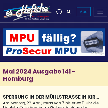
Abo
Mai 2024 Ausgabe 141 -
Homburg
SPERRUNG IN DER MÜHLSTRASSE IN KIRRB
ERG
Am Montag, 22. April, muss von 7 bis etwa 11 Uhr die
Mühlstraße in Homburg-Kirrberg in Höhe der