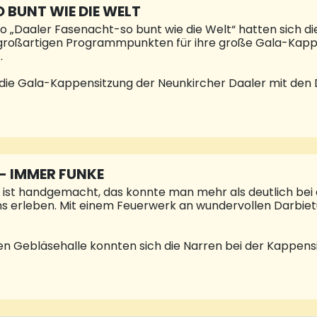
bwohl seit über 50 Jahren als freischaffender Maler tätig
 BUNT WIE DIE WELT
 „Daaler Fasenacht-so bunt wie die Welt“ hatten sich die
großartigen Programmpunkten für ihre große Gala-Kappe
.
e die Gala-Kappensitzung der Neunkircher Daaler mit de
ahreszeit“. Dieser brachte schon einen Vorgeschmack auf 
hautanz der Kleinsten im Verein, der Minigarde und die sü
em Einmarsch der Garden und des Elferrates begrüßte Ra
eure geehrt. Sehr gerne waren auch das Neunkircher Prinze
em Prinzmarschall Lothar Schmitt zur Daaler-Narrhalla 
oalia Stapel, das Jugend-Mariechen der Daaler zeigte ei
- IMMER FUNKE
ist handgemacht, das konnte man mehr als deutlich bei 
ns erleben. Mit einem Feuerwerk an wundervollen Darbie
ten Gebläsehalle konnten sich die Narren bei der Kappen
tury Fox auf eine großartige Sitzung freuen und schon die 
zauberten alle in der Halle mit ihrem Tanz. Zum Einzug der
ungspräsident Michael Schley sorgte Fabian Schilling fü
ietung. Nach dem Auszug aller Akteure zeigten die Rote
erjungfrau“ und im Anschluss konnte man das Junioren-Ma