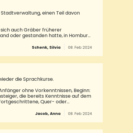
r Stadtverwaltung, einen Teil davon
o sich auch Gräber früherer
 stand oder gestanden hatte, in Homburg
Beeden und die Kirche in Kirrberg. Ab
n und links, zum jüdischen Friedhof von
Schenk, Silvia
08. Feb 2024
den übrigen Ortsteilen wurden erst im
Praxis der Feuerbestattu
ieder die Sprachkurse.
Anfänger ohne Vorkenntnissen, Beginn:
nsteiger, die bereits Kenntnisse auf dem
r Fortgeschrittene, Quer- oder
on 9 Uhr bis 10.30 Uhr. Die Kurse finden
r KVHS erforderlich. Weitere
Jacob, Anna
08. Feb 2024
aarpfalz.de.© Saarpfalz-Kreis