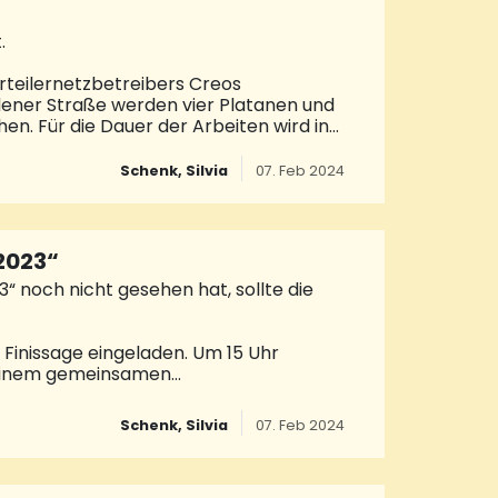
t.
rteilernetzbetreibers Creos
dener Straße werden vier Platanen und
en. Für die Dauer der Arbeiten wird in
Schenk, Silvia
07. Feb 2024
2023“
“ noch nicht gesehen hat, sollte die
 Finissage eingeladen. Um 15 Uhr
i einem gemeinsamen
k. Im Anschluss um 16 Uhr führt der
te Klangperformance auf. Tauchen Sie
Schenk, Silvia
07. Feb 2024
 von Martin Weinert! Die Teilnahme an
 und Raum sind die bestimmenden
in seiner Kunst intensiv