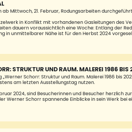
AL
n ab Mittwoch, 21. Februar, Rodungsarbeiten durchgeführ
zelwerk in Konflikt mit vorhandenen Gasleitungen des Ve
ten dauern voraussichtlich eine Woche: Entlang der Re
ng in unmittelbarer Nähe ist für den Herbst 2024 vorgeseh
ngerichtet. © Stadt NK
RR: STRUKTUR UND RAUM. MALEREI 1986 BIS 
g „Werner Schorr: Struktur und Raum. Malerei 1986 bis 2023
stens am letzten Ausstellungstag nutzen.
bruar 2024, sind Besucherinnen und Besucher herzlich zur
ler Werner Schorr spannende Einblicke in sein Werk be
ng mit der Kuratorin und Galerie-Leiterin Nicole Nix-Hauc
r Martin Weinert eine eigens für die Finissage entwickel
elten Werner Schorrs und in die davon inspirierten Klänge
kostenfrei, eine Anmeldung ist nicht notwendig. Struktur
 sich der Neunkircher Maler und Bildhauer Werner Schorr 