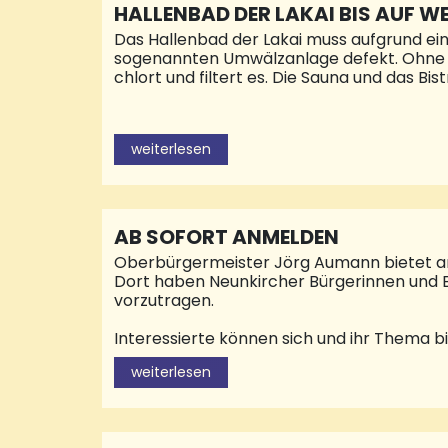
HALLENBAD DER LAKAI BIS AUF W
Das Hallenbad der Lakai muss aufgrund ein
sogenannten Umwälzanlage defekt. Ohne di
chlort und filtert es. Die Sauna und das B
weiterlesen
AB SOFORT ANMELDEN
Oberbürgermeister Jörg Aumann bietet am D
Dort haben Neunkircher Bürgerinnen und B
vorzutragen.
Interessierte können sich und ihr Thema bi
vorzimmerob@neunkirchen.de, anmelden. Um
weiterlesen
besseren Vorbereitung muss das jeweilige 