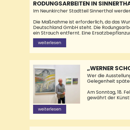
RODUNGSARBEITEN IN SINNERTH
Im Neunkircher Stadtteil Sinnerthal werde
Die Maßnahme ist erforderlich, da das Wur
Deutschland GmbH steht. Die Rodungsarbei
ein Strauch entfernt. Eine Ersatzbepflanzu
der Mühlenstraße eine Parkverbotszone ei
weiterlesen
„WERNER SCHO
Wer die Ausstellun
Gelegenheit späte
Am Sonntag, 18. Fe
gewährt der Künst
Ausstellungsrundga
Neunkircher Musike
weiterlesen
ein in die Bilderw
der Finissage ist 
Aspekte, mit denen