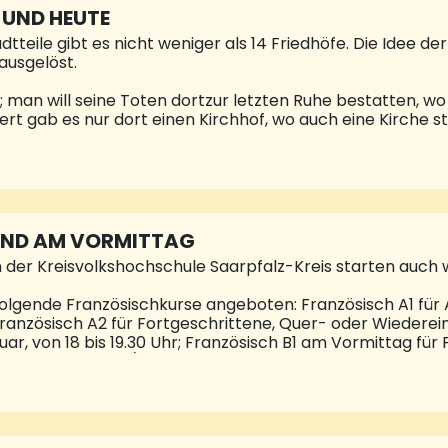
 UND HEUTE
tteile gibt es nicht weniger als 14 Friedhöfe. Die Idee de
ausgelöst.
f; man will seine Toten dortzur letzten Ruhe bestatten, w
dert gab es nur dort einen Kirchhof, wo auch eine Kirche
und die evangelische Stadtkirche, um die Kirchenruine in 
n der Friedhofstraße belegt, getrennt rechts die Katholike
weiterer vor der Leichenhalle angelegt. Die Friedhöfe in 
t. In den letzten Jahren hat sich durch die massenhafte 
UND AM VORMITTAG
er Kreisvolkshochschule Saarpfalz-Kreis starten auch w
olgende Französischkurse angeboten: Französisch A1 für 
; Französisch A2 für Fortgeschrittene, Quer- oder Wiederei
uar, von 18 bis 19.30 Uhr; Französisch B1 am Vormittag fü
f dem Niveau A2/B1 haben, Beginn: Dienstag, 20. Februar, v
 statt.Eine Anmeldung ist zu allen Kursen und Vorträgen de
 Tel. (06842) 9243-10 oder im Internet unter www.kvhs-s