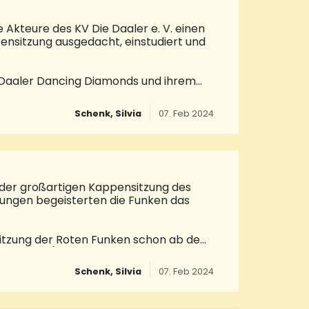
, ist
 Akteure des KV Die Daaler e. V. einen
nsitzung ausgedacht, einstudiert und
n Daaler Dancing Diamonds und ihrem
eine fulminante Sitzung. Im Anschluss
ßen Clowns tanzten sich in die Herzen
Schenk, Silvia
07. Feb 2024
lf Beckhäuser die Gäste und es wurden
npaar Prinz Florian I. und Prinzessin
gekommen und bezauberten mit ihrer
nen formvollendeten
der großartigen Kappensitzung des
tungen begeisterten die Funken das
sitzung der Roten Funken schon ab dem
Kleinsten (Joshua Hüster, Mira Matthias
 Aktiven und des Elferrates und nach der
Schenk, Silvia
07. Feb 2024
r beste Stimmung mit seiner
n Fünkchen einen superschönen Tanz
riechen Virginia Edelmann bei ihrem