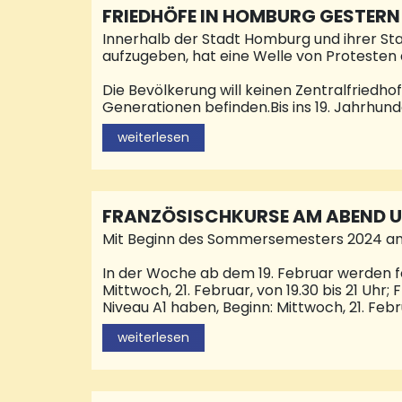
FRIEDHÖFE IN HOMBURG GESTERN
Innerhalb der Stadt Homburg und ihrer Stad
aufzugeben, hat eine Welle von Protesten 
Die Bevölkerung will keinen Zentralfriedho
Generationen befinden.Bis ins 19. Jahrhun
also um die katholische St. Michaelskirche 
weiterlesen
1832 wurde der erste städtische Friedhof i
1822 hin, die Protestanten. 1877 wurde ein 
Laufe des 19. und 20. Jahrhunderts angeleg
FRANZÖSISCHKURSE AM ABEND 
Mit Beginn des Sommersemesters 2024 an d
In der Woche ab dem 19. Februar werden f
Mittwoch, 21. Februar, von 19.30 bis 21 Uhr
Niveau A1 haben, Beginn: Mittwoch, 21. Febr
Wiedereinsteiger, die bereits Kenntnisse au
weiterlesen
alle in Blieskastel im ehemaligen Internat
Informationen zur Anmeldung gibt es unter