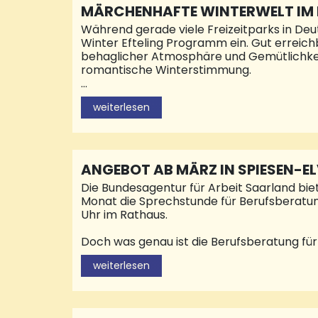
MÄRCHENHAFTE WINTERWELT IM F
Während gerade viele Freizeitparks in Deu
Winter Efteling Programm ein. Gut erreich
behaglicher Atmosphäre und Gemütlichkei
romantische Winterstimmung.
Am knisternden Freudenfeuer oder mit ein
weiterlesen
Eislaufbahn unter freiem Himmel ist nicht 
Leuchten.Fast an jeder Ecke gibt es dufte
spezielle Shows und Entertainment – so wi
der Geschichten der Jahreszeit entsprec
ANGEBOT AB MÄRZ IN SPIESEN-E
Die Bundesagentur für Arbeit Saarland bi
Monat die Sprechstunde für Berufsberatung
Uhr im Rathaus.
Doch was genau ist die Berufsberatung fü
lebensbegleitenden Beratungsprozess. Die
weiterlesen
Werdegang, wenn Sie sich beruflichen umo
der Zeit ist, sich weiterzubilden. Beratung
Beschäftigte, die in Kurzarbeit sind und d
deren Tätigkeit sich durch Digitalisierung 