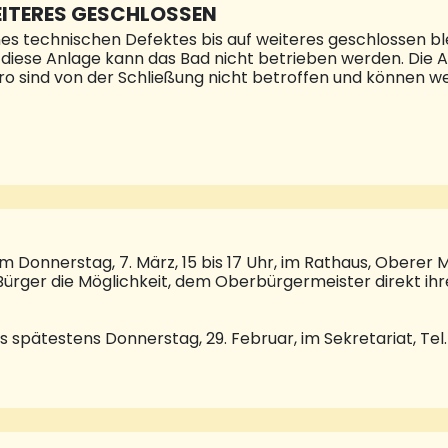
EITERES GESCHLOSSEN
es technischen Defektes bis auf weiteres geschlossen ble
ese Anlage kann das Bad nicht betrieben werden. Die An
istro sind von der Schließung nicht betroffen und können 
onnerstag, 7. März, 15 bis 17 Uhr, im Rathaus, Oberer M
ürger die Möglichkeit, dem Oberbürgermeister direkt i
s spätestens Donnerstag, 29. Februar, im Sekretariat, Tel.
 Wartezeiten zu vermeiden, ist eine vorherige Anmeldu
Thema oder Anliegen vorab schriftlich mitgeteilt werden