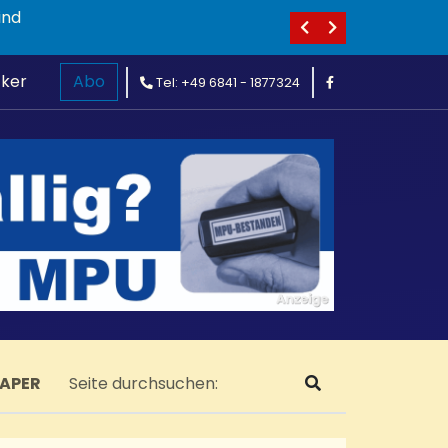
ind
cker
Abo
Tel: +49 6841 - 1877324
PAPER