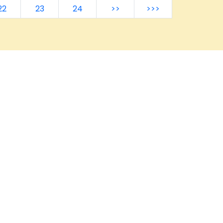
zenpaar Florian I. und Natascha I. gem
22
23
24
>>
>>>