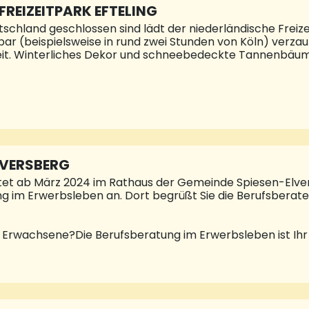
REIZEITPARK EFTELING
tschland geschlossen sind lädt der niederländische Freiz
bar (beispielsweise in rund zwei Stunden von Köln) verz
t. Winterliches Dekor und schneebedeckte Tannenbäume
em köstlichen Heißgetränk in der Hand kann man alle W
nur für Kinder ein Paradies. Viele Lichter bringen den F
nde Leckereien, winterliche Souvenirs, verschneite und e
rd der Besuch in Efteling zum Wintervergnügen. Im belie
hend gesch
LVERSBERG
etet ab März 2024 im Rathaus der Gemeinde Spiesen-Elve
 im Erwerbsleben an. Dort begrüßt Sie die Berufsberateri
r Erwachsene?Die Berufsberatung im Erwerbsleben ist Ih
 Expertinnen und Experten der Bundesagentur unterstütz
rientieren möchten, nach einer Pause wieder ins Beruf
 für • Menschen, die sich beruflich weiter entwickeln wol
ie Zeit zur Qualifizierung nutzen wollen, um neue Aufgabe
oder Transf