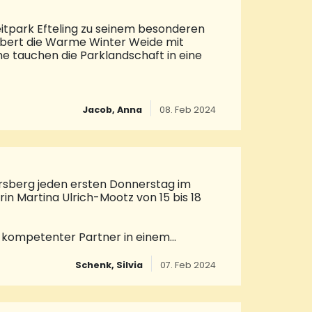
eitpark Efteling zu seinem besonderen
aubert die Warme Winter Weide mit
 tauchen die Parklandschaft in eine
intertage genießen.Die große
reizeitpark nach Sonnenuntergang zum
Jacob, Anna
08. Feb 2024
ntzückend-dekorierte Fotospots oder
bten Märchenwald, sind zudem einige
rsberg jeden ersten Donnerstag im
n Martina Ulrich-Mootz von 15 bis 18
r kompetenter Partner in einem
en Sie bei Ihrem beruflichen
sleben zurückkehren möchten oder es an
Schenk, Silvia
07. Feb 2024
len oder nach einer Veränderung suchen •
n wahrnehmen zu können • Beschäftigte,