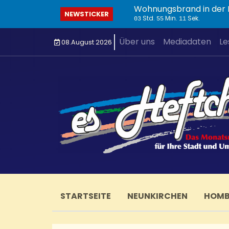
Wohnungsbrand in der I
NEWSTICKER
Std.
Min.
Sek.
03
55
12
Über uns
Mediadaten
Le
08.August 2026
STARTSEITE
NEUNKIRCHEN
HOM