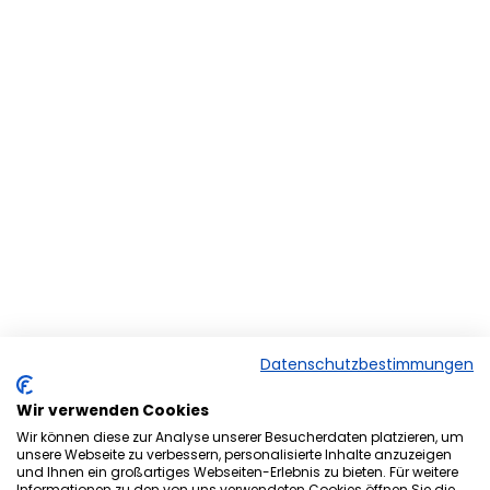
Datenschutzbestimmungen
Wir verwenden Cookies
Wir können diese zur Analyse unserer Besucherdaten platzieren, um
unsere Webseite zu verbessern, personalisierte Inhalte anzuzeigen
und Ihnen ein großartiges Webseiten-Erlebnis zu bieten. Für weitere
Herzlich Willkommen bei der
Informationen zu den von uns verwendeten Cookies öffnen Sie die