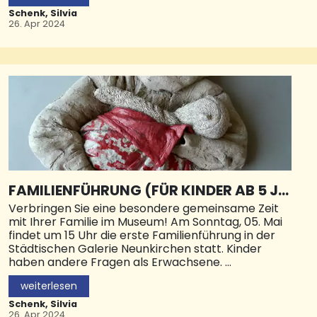
von Jürgen Schäfer“, sagte der Bü
Neunkirchen genannt.Bürgerinnen und Bürger
Schenk, Silvia
werden gebeten, die Müllgefäße rechtzeitig zur
26. Apr 2024
Abfuhr bereitzustellen. © Stadt NK
FAMILIENFÜHRUNG (FÜR KINDER AB 5 JA
HRE)
Verbringen Sie eine besondere gemeinsame Zeit
mit Ihrer Familie im Museum! Am Sonntag, 05. Mai
findet um 15 Uhr die erste Familienführung in der
Städtischen Galerie Neunkirchen statt. Kinder
haben andere Fragen als Erwachsene.
weiterlesen
Deshalb ist die Führung durch die Ausstellung „SEE.
ME. NOW – Stephanie Marie Roos | Menschenbilder
Schenk, Silvia
in Keramik“ speziell auf Kinder ab 5 Jahre und ihre
26. Apr 2024