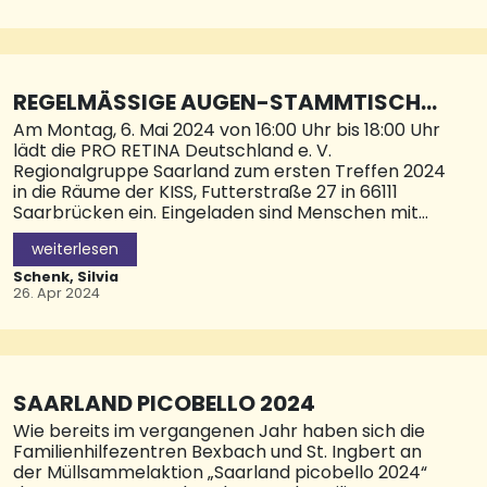
auch bundesweit Spitzenklasse.
Mit ihrem Besuch in der UKS-Augenklinik sorgten
Vorstandsvorsitzende Dr. Dorothea Kerner und
Verbandsjuristin Natalie Truar vom Landesverband
REGELMÄSSIGE AUGEN-STAMMTISCH(
des Marburger Bundes für große Freude. Zum
E) IN SAARBRÜCKEN AB 6. MAI 2024
Am Montag, 6. Mai 2024 von 16:00 Uhr bis 18:00 Uhr
ersten Mal erhielt die Klinik unter der Leitung von
lädt die PRO RETINA Deutschland e. V.
Prof. Dr. Berthold Seitz das Gütesiegel „Gute
Regionalgruppe Saarland zum ersten Treffen 2024
Weiterbildung“ für ihre Facharztweiterbildung. Der
in die Räume der KISS, Futterstraße 27 in 66111
Marburger Bund setzt sich dafür ein, dass junge
Saarbrücken ein. Eingeladen sind Menschen mit
Fachärztinnen und Fachärzte eine bestmögliche
degenerativen Netzhauterkrankungen, die zu einer
Weiterbildung in den Kliniken erhalten. Diese soll
weiterlesen
kontinuierlichen Minderung der Sehkraft führen
gut strukturiert sein und umfassende praktisch
ebenso wie Betroffene einer Altersabhängigen
Schenk, Silvia
Makula-Degeneration (AMD).
26. Apr 2024
Rund 7,5 Millionen Menschen in Deutschland leben
mit einer Altersabhängigen Makula-Degeneration
(AMD). Damit ist diese unheilbare Erkrankung der
Netzhaut in Deutschland die häufigste Ursache
SAARLAND PICOBELLO 2024
schwerer Sehbehinderung bei Menschen über 60
Wie bereits im vergangenen Jahr haben sich die
Jahre. Um den vielen Betroffenen zu helfen, wird
Familienhilfezentren Bexbach und St. Ingbert an
PRO RETINA zukünftig regelmäßig auch in
der Müllsammelaktion „Saarland picobello 2024“
Saarbrücken Beratungen anbieten, den Austausch