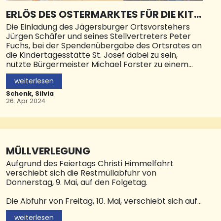
ERLÖS DES OSTERMARKTES FÜR DIE KITA
ST. JOSEF
Die Einladung des Jägersburger Ortsvorstehers
Jürgen Schäfer und seines Stellvertreters Peter
Fuchs, bei der Spendenübergabe des Ortsrates an
die Kindertagesstätte St. Josef dabei zu sein,
nutzte Bürgermeister Michael Forster zu einem
großen Lob für die Erzieherinnen in der Einrichtung.
weiterlesen
„Die Kindertagesstätten in ihrer Gesamtheit und
Schenk, Silvia
natürlich auch die Kita St. Josef hier in Jägersburg
26. Apr 2024
sind Pfeiler unserer Gesellschaft“, sagte Forster in
Anwesenheit von Pfarrer Pirmin Weber, der den
Träger vertrat, an die Adresse von Kita-Leiterin
Sabine Fuhrmeister. Sie und ihr Team würden den
Kindern so viel Wertvolles für ihr späteres Leben
MÜLLVERLEGUNG
mit auf den Weg geben. Diese Leistung könne man
Aufgrund des Feiertags Christi Himmelfahrt
gar nicht hoch genug bewerten, sagte der
verschiebt sich die Restmüllabfuhr von
Verwaltungschef. Zuvor hatte Michael Forster
Donnerstag, 9. Mai, auf den Folgetag.
bereits dem scheidenden Ortsvorsteher und dem
Ortsrat gedankt. „Dass der Stadtteil Jägersburg
Die Abfuhr von Freitag, 10. Mai, verschiebt sich auf
sich so präsentiert und dass er sich ständig
Samstag, 11. Mai. Die genauen Tage und Müllbezirke
weiterentwickelt, das ist vor allem das Verdienst
weiterlesen
sind im aktuellen Abfuhrkalender der Kreisstadt