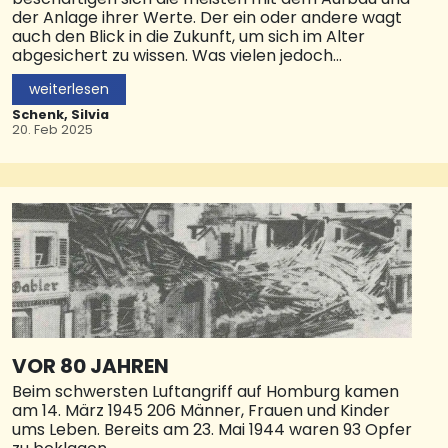
der Anlage ihrer Werte. Der ein oder andere wagt
auch den Blick in die Zukunft, um sich im Alter
abgesichert zu wissen. Was vielen jedoch
schwerfällt, ist die eigene Planung der
weiterlesen
Vermögensnachfolge. Ein Tabuthema, das nur in
wenigen Familien besprochen wird. Auf Fragen wie
Schenk, Silvia
„Was passiert eigentlich mit Ihrem Vermögen?“
20. Feb 2025
und „Ist das in Ihrem Sinn?“ haben die
Vermögensinhaber nur in den seltensten Fällen
eine Antwort.
Vier Motive begegnen uns in der Praxis immer
wieder: StreitvermeidungSchlechte Erfahrungen
im unmittelbaren Familienkreis führen zu der
Entscheidung, dass es beim eigenen Vermögen
anders laufen soll und dass der Erblasser
Regelungen zu Lebzeiten trifft. Komplexe
VermögensstrukturenEine ausreichende finanzielle
Versorgung in der dritten Lebensphase spielt eine
VOR 80 JAHREN
große Rolle. Reicht das Geld für die Traumreise?
Beim schwersten Luftangriff auf Homburg kamen
Was kostet ein würdevolles Leben im Alter?
am 14. März 1945 206 Männer, Frauen und Kinder
Steuerliche AspekteZu Lebzeiten
ums Leben. Bereits am 23. Mai 1944 waren 93 Opfer