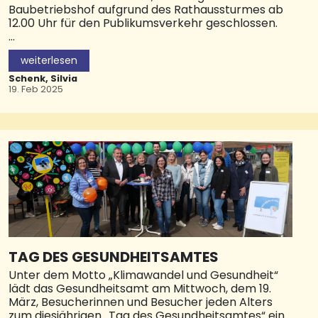
kurzer Fußweg durch die Eisenbahnstraße zum
Baubetriebshof aufgrund des Rathaussturmes ab
Bahnhof führt.Auch die Linie 280 aus und Richtung
12.00 Uhr für den Publikumsverkehr geschlossen.
Kusel wird für den Zeitraum der Vollsperrung den
Bahnhof nicht anfahren. Auch hier ist die
Am Rosenmontag, dem 3. März 2025, sind alle
Haltestelle „Rondell“ als Ein-/und
weiterlesen
oben gennannten Dienststellen ebenfalls ab 12.00
Ausstiegsalternative zum Bahnhof vorgesehen. ©
Uhr für den Publikumsverkehr
Schenk, Silvia
Saarpfalz-Kreis
geschlossen.Weitere Infos über die Stadt Bexbach
19. Feb 2025
finden Sie utneer bexbach.de. © Stadt Bexbach
TAG DES GESUNDHEITSAMTES
Unter dem Motto „Klimawandel und Gesundheit“
lädt das Gesundheitsamt am Mittwoch, dem 19.
März, Besucherinnen und Besucher jeden Alters
zum diesjährigen „Tag des Gesundheitsamtes“ ein.