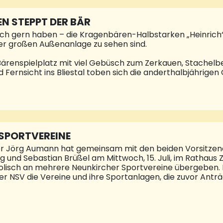
enfalls im Amt der Vizepräsidentinnen bestätigt: Elfi Jahn 
s Kassiererin tätig. Als Stellvertrete
N STEPPT DER BÄR
ch gern haben – die Kragenbären-Halbstarken „Heinrich“ u
rer großen Außenanlage zu sehen sind.
ärenspielplatz mit viel Gebüsch zum Zerkauen, Stachelb
Fernsicht ins Bliestal toben sich die anderthalbjährigen
oo zum 100-jährigen Geburtstag übergab, so richtig aus
en und anderen Kerbtieren. Ein typisches Verhalten, das d
en, was appetitlich ist, an den Tag legen. Besonders ins 
n Kuschelteddy aus dem Kinderzimmer erinnern. So freund
traten, gerade wenn ein Löffel Honig wartet, so grumme
ypisch sein, wenn der Leckerbissen einmal n
SPORTVEREINE
r Jörg Aumann hat gemeinsam mit den beiden Vorsitzen
g und Sebastian Brüßel am Mittwoch, 15. Juli, im Rathaus
olisch an mehrere Neunkircher Sportvereine übergeben. D
r NSV die Vereine und ihre Sportanlagen, die zuvor Antr
nkirchen unterstützt auch in diesem Jahr die Neunkircher 
hnet Neunkirchen als Sportstadt aus. Unsere Sportverei
der Kinder- und Jugendarbeit erfüllen sie auch wichtige s