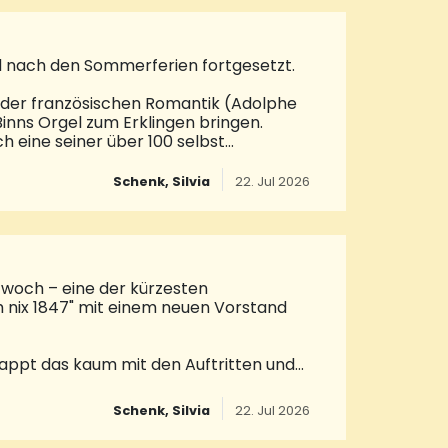
örde) sowie perspektivisch auch das
gebracht sein. Die räu
rd nach den Sommerferien fortgesetzt.
der französischen Romantik (Adolphe
nns Orgel zum Erklingen bringen.
 eine seiner über 100 selbst
mber, 18 Uhr spielt Lukas Schmidt,
y E. Fletcher. Am Sonntag, den 18.
Schenk, Silvia
22. Jul 2026
eenden: Es werden Rock, Popp und
ttwoch – eine der kürzesten
h nix 1847" mit einem neuen Vorstand
appt das kaum mit den Auftritten und
bis Aschermittwoch. Damit dies beim "So
es ältesten Karnevalsvereins im
Schenk, Silvia
22. Jul 2026
 der Führungsriege sind auch neue
t wird er weiterhin den Verein leiten.