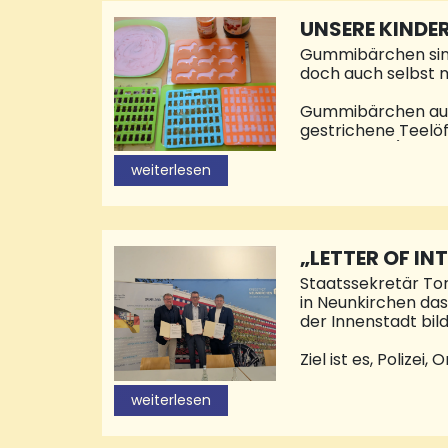
Hock verstand es 
UNSERE KINDER
Herkunft der Weine
Gummibärchen sind 
doch auch selbst 
Gummibärchen aus Fr
gestrichene Teelöff
Geschmack) Gummib
Gummibärchen mit Q
weiterlesen
Götterspeise 2 Ess
Messer oder Gummi
aus Silikon eignen 
wir stellen uns
„LETTER OF IN
Staatssekretär To
in Neunkirchen das
der Innenstadt bild
Ziel ist es, Poliz
zusammenzuführen.
politischen Grundl
weiterlesen
Möglichkeiten sowi
geplanten Sicherh