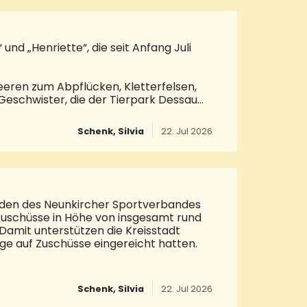
und Olivia Klos. Neu dabei: Petra Haus.
nd „Henriette“, die seit Anfang Juli
eeren zum Abpflücken, Kletterfelsen,
 Geschwister, die der Tierpark Dessau
 und graben auch nach Herzenslust
ie ewig hungrigen Allesfresser, die
Schenk, Silvia
22. Jul 2026
Auge fallen die großen „Plüschohren“,
lich sie auch den Tierpflegern von
lig und stur können sie aber auch
den des Neunkircher Sportverbandes
 Zuschüsse in Höhe von insgesamt rund
amit unterstützen die Kreisstadt
äge auf Zuschüsse eingereicht hatten.
Vereine finanziell. Gerade der
ne schaffen Zusammenhalt und
Schenk, Silvia
22. Jul 2026
oziale Funktionen. Auch Integration