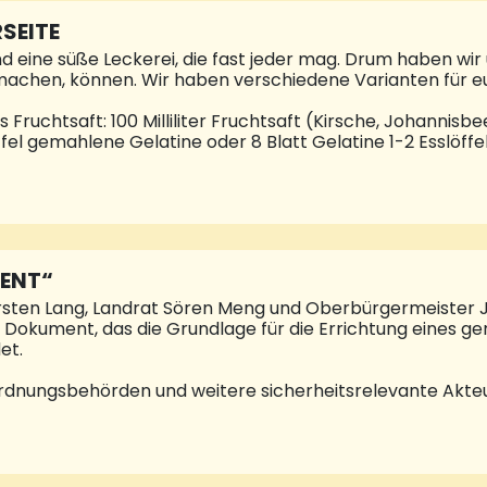
meisterhaft, die Bewohner mitzunehmen: Mit spürbarer Be
SEITE
, die
eine süße Leckerei, die fast jeder mag. Drum haben wir u
machen, können. Wir haben verschiedene Varianten für e
uchtsaft: 100 Milliliter Fruchtsaft (Kirsche, Johannisbee
el gemahlene Gelatine oder 8 Blatt Gelatine 1-2 Esslöffel 
ärchen aus Götterspeise: 1 Päckchen Götterspeise 5 Ess
uark 200 Milliliter Wasser 2 Packungen Sofortgelatine 
löffel Zucker Außerdem braucht ihr: Eine viereckige Sch
bärchenförmchen (kann man günstig im Internet bestell
sich. Außerdem braucht ihr einen Topf pro Rezept. Wie es g
TENT“
rsten Lang, Landrat Sören Meng und Oberbürgermeister 
 Dokument, das die Grundlage für die Errichtung eines g
et.
ei, Ordnungsbehörden und weitere sicherheitsrelevante Akt
 Nach dem positiven Kreis- und Stadtratsbeschluss wurde
agen für die weitere Projektentwicklung geschaffen. Die 
e organisatorische und vertragliche Details erfolgen in
eitszentrum sollen konkret unter anderem die Polizeiins