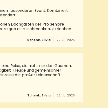
 einem besonderen Event. Kombiniert
sentiert.
hönen Dachgarten der Pro Seniore
eere gab es zu schmecken, zu riechen
und um die süße Frucht über feine
 mit dem unterhaltsamen
Schenk, Silvia
22. Jul 2026
gen am Glücksrad zu drehen und einen
rland und Pro Seniore Residenz „Fan-
hatte selbstverständlich nicht nur
ine Reise, die nicht nur den Gaumen,
htigkeit, Freude und gemeinsamer
einreise mit großer Leidenschaft
urmeln, ein Lächeln hier, ein
dumi aus Kirkel-Limbach
Schenk, Silvia
22. Jul 2026
, die Ardèche und die Provence. Fünf
neten ein aromenreiches Fenster in
ählte eine kleine Geschichte. Fritz