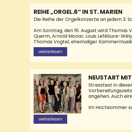
der Kreisstadt, Te
Haus des Jugendrec
REIHE „ORGEL.6“ IN ST. MARIEN
Die Reihe der Orgelkonzerte an jedem 3. S
Am Sonntag, den 16. August wird Thomas 
Querm, Arnold Monar, Louis Lefébure-Wély
Thomas Vogtel, ehemaliger Kammermusiker 
komponierten Orgelsonaten zu Gehör brin
weiterlesen
leitender Kantor im Pastoralen Raum Wade
Oktober wird Michael Schütz aus Berlin d
Filmmusik auf unseren Orgeln erklingen. D
NEUSTART MIT
Stresstest in dies
Vorbereitungszeite
angehen. Auch eini
Im Hochsommer sch
der Organisation d
war noch nix 1847"
weiterlesen
Saarland einen neu
hinzugekommen. Nac