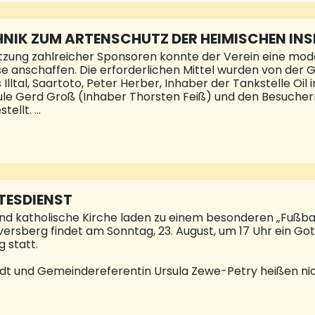
 Stellenwert ein. Dieses Engagement verdient Anerkennu
die einstimmige Vergabe der Zuschüsse. Ebenso danke ich
ng der Ge
NIK ZUM ARTENSCHUTZ DER HEIMISCHEN INS
tzung zahlreicher Sponsoren konnte der Verein eine mo
se anschaffen. Die erforderlichen Mittel wurden von der
lltal, Saartoto, Peter Herber, Inhaber der Tankstelle Oil
ule Gerd Groß (Inhaber Thorsten Feiß) und den Besucher
tellt.
ng ermöglicht sowohl den Einsatz von Permethrin als auc
i wirkungsvolle Verfahren zur Verfügung, um auf Funde der
nisse breitet sich seit einigen Jahren zunehmend aus und 
nsekten eine Bedrohung dar. Mit der Anschaffung der Spezi
orderungen gut gerüstet. Nach aktuellem Kenntnisstand
ESDIENST
nd katholische Kirche laden zu einem besonderen „Fußball
versberg findet am Sonntag, 23. August, um 17 Uhr ein Got
g statt.
t und Gemeindereferentin Ursula Zewe-Petry heißen nich
nschen zu diesem außergewöhnlichen Gottesdienst herzli
men Kantor Nino Deda, Orgel und E-Piano, sowie Alf Mülle
ngeschrieben, sich an diesem Gottesdienst zu beteiligen.