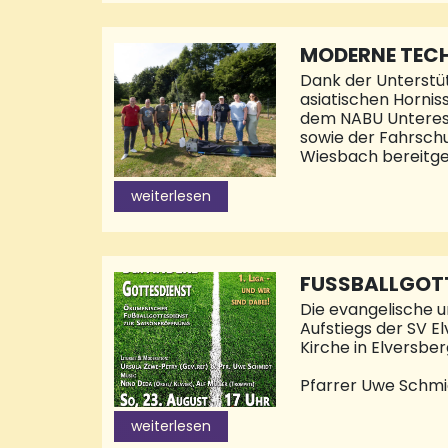
nimmt einen hohen
die Beratung und 
gerechte Verteilu
MODERNE TECH
Dank der Unterstü
asiatischen Hornis
dem NABU Unteres I
sowie der Fahrsch
Wiesbach bereitges
Die neue Ausrüstu
weiterlesen
stehen künftig zwe
Die asiatische Hor
andere heimische I
kommenden Herausf
FUSSBALLGOTT
Die evangelische u
Aufstiegs der SV El
Kirche in Elversber
Pfarrer Uwe Schmid
interessierten Me
Gestaltung überneh
weiterlesen
besonderer Weise a