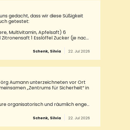
geisterung sprach er über die
ns gedacht, dass wir diese Süßigkeit
uch getestet:
re, Multivitamin, Apfelsaft) 6
Zitronensaft 1 Esslöffel Zucker (je nach
löffel Zucker100 Milliliter Wasser
oder Agar-Agar (pflanzlich) 1 Packung
Schenk, Silvia
22. Jul 2026
ale und Ausstechförmchen sowie ein
en), auch kleine Eiswürfelförmchen
eht: Für alle Rezepte gilt das Gleiche,
Jörg Aumann unterzeichneten vor Ort
emeinsamen „Zentrums für Sicherheit“ in
eure organisatorisch und räumlich enger
n nun mit dem „Letter of Intent“ die
Prüfung geeigneter räumlicher
Schenk, Silvia
22. Jul 2026
 den kommenden Schritten. In dem
pektion Neunkirchen, das Ordnungsamt