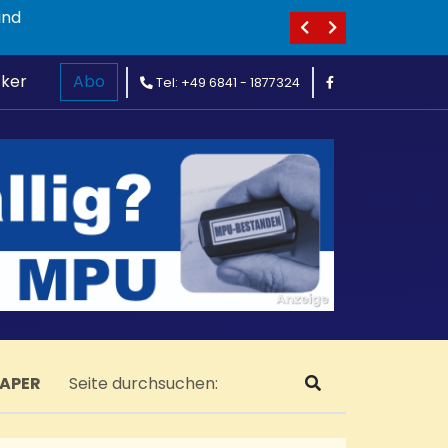
ind
cker
Abo
Tel: +49 6841 - 1877324
PAPER