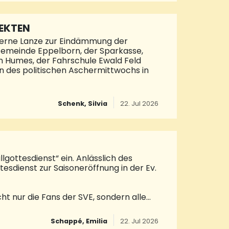
ng. Ich danke dem Sportausschuss für
 dem NSV für den Austausch über die
EKTEN
derne Lanze zur Eindämmung der
 Gemeinde Eppelborn, der Sparkasse,
 in Humes, der Fahrschule Ewald Feld
n des politischen Aschermittwochs in
h den Einsatz mit Heißdampf. Dadurch
Schenk, Silvia
22. Jul 2026
 invasiven Hornissenart zu reagieren.
stellt insbesondere für Honigbienen und
allanze sieht sich der Verein für die
 ist der Verein
gottesdienst“ ein. Anlässlich des
tesdienst zur Saisoneröffnung in der Ev.
t nur die Fans der SVE, sondern alle
ch willkommen. Die musikalische
r, Trompete. Die Fanclubs sind in
Schappé, Emilia
22. Jul 2026
 Selbstverständlich sind