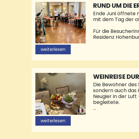
RUND UM DIE E
Ende Juni öffnete 
mit dem Tag der of
Für die Besucheri
Residenz Hohenbur
und zu sehen. Das 
Liköre, Marmelade 
weiterlesen
Mitmachprogramm f
der großartigen Pr
Artikel“. Patrik C
pflückfrische Erd
WEINREISE DU
Die Bewohner des 
sondern auch das H
Neugier in der Luf
begleitete.
Schon zu Beginn sp
neugieriger Blick 
weiterlesen
(https://vindumi.d
ausgewählte Weine
den Süden Frankrei