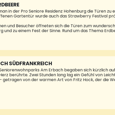
RDBEERE
man in der Pro Seniore Residenz Hohenburg die Türen zu
fenen Gartentür wurde auch das Strawberry Festival prä
nnen und Besucher öffneten sich die Türen zum wundersc
g und zu einem Fest der Sinne. Rund um das Thema Erdb
kulinarische Angebot reichte von Frühstücksangeboten r
bis hin zum deftigen Grillangebot. Alle hatten viel Spaß
ür Jung und Alt, und so war es auch ein großes Vergnü
eise zu gewinnen, wie zum Beispiel Erdbeeren vom Erdbee
hatelain vom Erdbeerland war mit einem Team vor Ort und 
beeren mitgebracht, sondern auch Produkte ru
RCH SÜDFRANKREICH
Seniorenwohnparks Am Erbach begaben sich kürzlich auf e
erz berührte. Zwei Stunden lang lag ein Gefühl von Leic
t – getragen von der warmen Art von Fritz Hock, der die W
ürte man die besondere Stimmung: Ein erwartungsvolles M
dort. Gemeinsam mit Fritz Hock von der Weinhandlung Vin
e ) „reisten“ die Gäste durch das Rhônetal, das Languedoc
 – zwei Weißweine, zwei Roséweine und ein Rotwein – öff
chs. Jeder Schluck brachte neue Eindrücke, jeder Duft erz