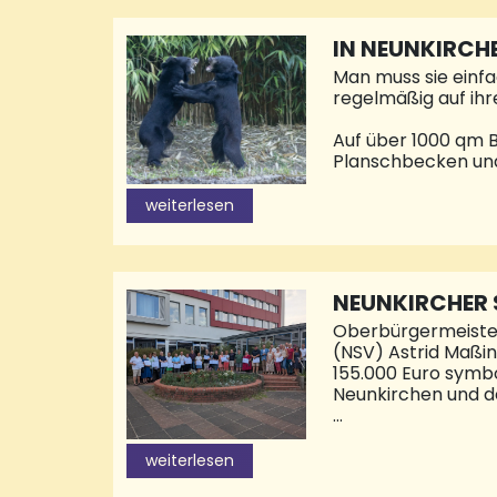
An seiner Seite, eb
Sie ist ab sofort al
IN NEUNKIRCHE
Man muss sie einfa
regelmäßig auf ih
Auf über 1000 qm B
Planschbecken und 
dem Neunkircher Z
nach Erdbienenlarv
weiterlesen
eben alles mitnehm
die so recht an de
Anfang an entgegen
schon ganz bärent
NEUNKIRCHER 
Oberbürgermeiste
(NSV) Astrid Maßin
155.000 Euro symb
Neunkirchen und de
Die Kreisstadt Neu
Breitensport zeic
weiterlesen
Gemeinschaft. Mit 