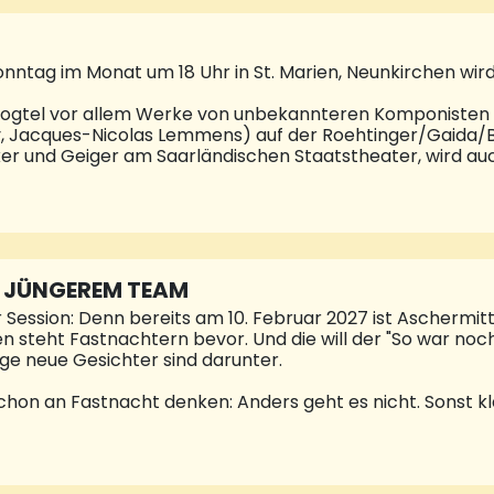
ile der Kreisverwaltung (insbesondere die Kreispolizeibeh
hts mit der Jugendgerichtshilfe unter einem Dach unter
onntag im Monat um 18 Uhr in St. Marien, Neunkirchen wi
Vogtel vor allem Werke von unbekannteren Komponisten 
, Jacques-Nicolas Lemmens) auf der Roehtinger/Gaida/Bi
und Geiger am Saarländischen Staatstheater, wird auch
gen. Und schon einmal zum Vormerken: Sonntag 20. Septe
rn, Werke von Alexandre Guilmant, César Franck und Perc
ie Reihe für dieses Jahr mit einem besonderen Konzert b
iese Reihe wird unterstützt von den Musikfreunden S
 JÜNGEREM TEAM
er Session: Denn bereits am 10. Februar 2027 ist Aschermi
n steht Fastnachtern bevor. Und die will der "So war noc
ge neue Gesichter sind darunter.
on an Fastnacht denken: Anders geht es nicht. Sonst kl
er zahlreichen Veranstaltungen vom Sessionsstart 11.11. 
 Ottweiler in einem Guss funktioniert, haben Mitglieder d
en Vorstand gewählt. Unter den routinierten Mitgliedern
h wie vor an der Spitze bleibt Thomas Jahn. Als Präsiden