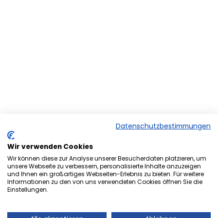
Datenschutzbestimmungen
Wir verwenden Cookies
Wir können diese zur Analyse unserer Besucherdaten platzieren, um
unsere Webseite zu verbessern, personalisierte Inhalte anzuzeigen
und Ihnen ein großartiges Webseiten-Erlebnis zu bieten. Für weitere
Herzlich Willkommen bei der
Informationen zu den von uns verwendeten Cookies öffnen Sie die
Einstellungen.
Onlineversion von Ihrem
Stadtmagazin „es Heftche“ ®.