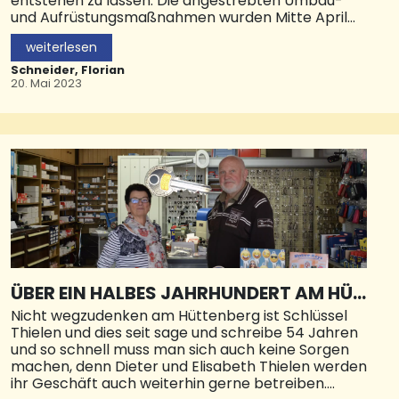
entstehen zu lassen. Die angestrebten Umbau-
und Aufrüstungsmaßnahmen wurden Mitte April
2023 der Öffentlichkeit präsentiert und mit dem
weiterlesen
obligatorischen Spatenstich durchgeführt.
Schneider, Florian
Zum Fußball gehören vielen Dinge – Gute und
20. Mai 2023
treffsichere Spieler, fähige Schiedsrichter, aber
auch ein gutes Spielfeld mit spieltauglichem Rasen.
Doch diese Bedingungen sind gerade für
Amateurvereine nicht immer realisier- und
umsetzbar. Nach intensiver Planungs- und
Verhandlungsarbeit ist es dem SV Kohlhof nun
gelungen, mit einer umfangreichen Baumaßname
seinen Fußball-Aschenplatz am Stockfeld deutlich
aufzuwerten und für größere Spiele tauglich zu
machen. Nach langer Planung wurde das
Bauvorhaben Mitte April 2023 im Rahmen einer
Platzbegehung der Öffentlichkeit vorgestellt und
ÜBER EIN HALBES JAHRHUNDERT AM HÜT
mit dem obligatorischen Spatenstich eingeläutet.
TENBERG
Nicht wegzudenken am Hüttenberg ist Schlüssel
Nach Begrüßung der Gäste aus Stadtverwaltung,
Thielen und dies seit sage und schreibe 54 Jahren
Land
und so schnell muss man sich auch keine Sorgen
machen, denn Dieter und Elisabeth Thielen werden
ihr Geschäft auch weiterhin gerne betreiben.