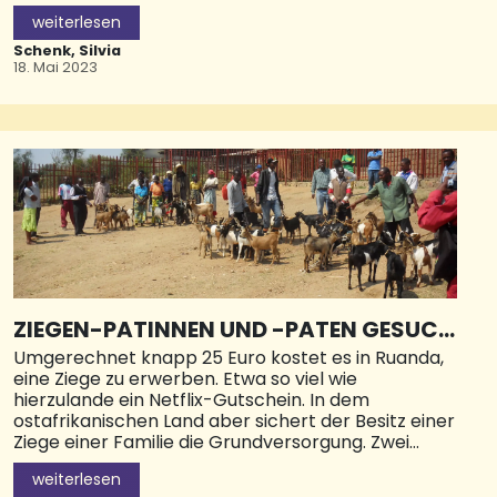
weiterlesen
Schenk, Silvia
18. Mai 2023
ZIEGEN-PATINNEN UND -PATEN GESUCH
T
Umgerechnet knapp 25 Euro kostet es in Ruanda,
eine Ziege zu erwerben. Etwa so viel wie
hierzulande ein Netflix-Gutschein. In dem
ostafrikanischen Land aber sichert der Besitz einer
Ziege einer Familie die Grundversorgung. Zwei
Ziegen ermöglichen einer Witwe ihren
weiterlesen
Lebensunterhalt mit dem Verkauf von Milch und