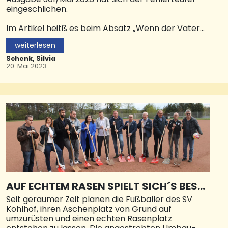
eingeschlichen.
Im Artikel heitß es beim Absatz „Wenn der Vater
mit dem Sohne...“: "Dem gerade 16 Jahre jung
weiterlesen
gewordenen Alec Gebhardt wurde im September
2022 als bisher jüngstem Träger der Kulturpreis
Schenk, Silvia
der Stadt Neunkirchen verliehen." Das ist so nicht
20. Mai 2023
korrekt! Es muss lauten: "Dem gerade 16 Jahre jung
gewordenen Alec Gebhardt wurde im September
2022 als bisher jüngstem Träger der
Kulturförderpreis des Kulturvereins in Neunkirchen
e. V. verliehen. " Wir bitten den Kulturverein
Neunkirchen e. V. um Entchuldigung. se
AUF ECHTEM RASEN SPIELT SICH´S BESSE
R
Seit geraumer Zeit planen die Fußballer des SV
Kohlhof, ihren Aschenplatz von Grund auf
umzurüsten und einen echten Rasenplatz