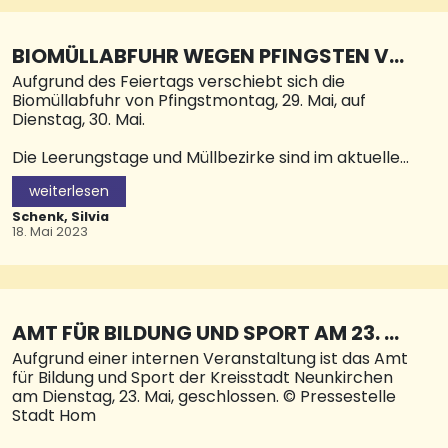
BIOMÜLLABFUHR WEGEN PFINGSTEN VER
SCHOBEN
Aufgrund des Feiertags verschiebt sich die
Biomüllabfuhr von Pfingstmontag, 29. Mai, auf
Dienstag, 30. Mai.
Die Leerungstage und Müllbezirke sind im aktuellen
Abfuhrkalender der Kreisstadt Neunkirchen
weiterlesen
aufgeführt. Bürgerinnen und Bürger werden
gebeten, die Müllgefäße rechtzeitig zur Leerung
Schenk, Silvia
bereitzustellen. © Pressestelle Stadt NK
18. Mai 2023
AMT FÜR BILDUNG UND SPORT AM 23. M
AI GESCHLOSSEN
Aufgrund einer internen Veranstaltung ist das Amt
für Bildung und Sport der Kreisstadt Neunkirchen
am Dienstag, 23. Mai, geschlossen. © Pressestelle
Stadt Hom