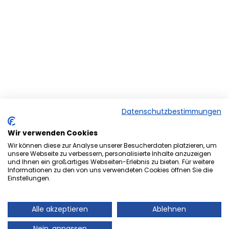
Datenschutzbestimmungen
Wir verwenden Cookies
Wir können diese zur Analyse unserer Besucherdaten platzieren, um
unsere Webseite zu verbessern, personalisierte Inhalte anzuzeigen
und Ihnen ein großartiges Webseiten-Erlebnis zu bieten. Für weitere
Herzlich Willkommen bei der
Informationen zu den von uns verwendeten Cookies öffnen Sie die
Onlineversion von Ihrem
Einstellungen.
Stadtmagazin „es Heftche“ ®.
Alle akzeptieren
Ablehnen
Auch Ihr Stadtmagazin „es Heftche“ ®, das es
Nein, anpassen