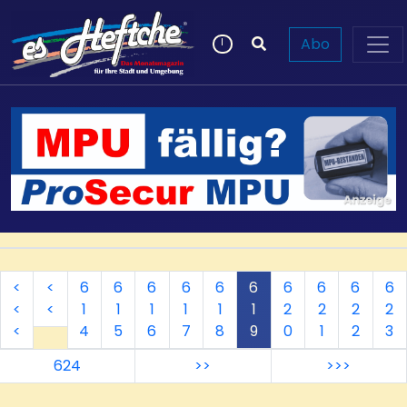
Abo
<
<
6
6
6
6
6
6
6
6
6
6
<
<
1
1
1
1
1
1
2
2
2
2
<
4
5
6
7
8
9
0
1
2
3
624
>>
>>>