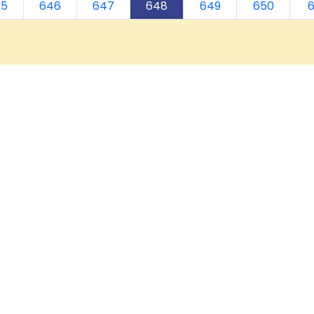
45
646
647
648
649
650
6