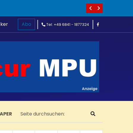
cker
Abo
Tel: +49 6841 - 1877324
PAPER