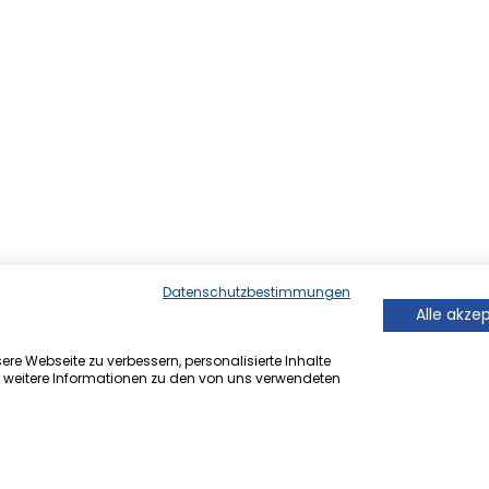
Datenschutzbestimmungen
Alle akze
re Webseite zu verbessern, personalisierte Inhalte
r weitere Informationen zu den von uns verwendeten
er Onlineversion von Ihrem
 ®.