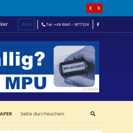
cker
Abo
Tel: +49 6841 - 1877324
PAPER