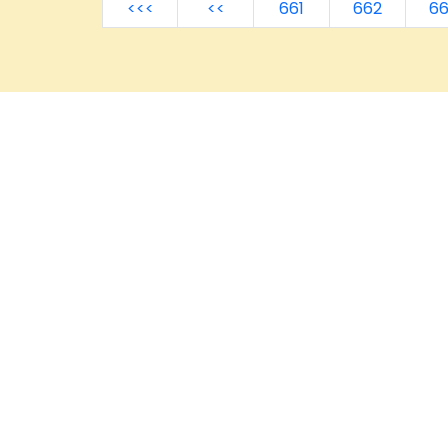
<<<
<<
661
662
6