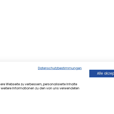
Datenschutzbestimmungen
Alle akze
re Webseite zu verbessern, personalisierte Inhalte
r weitere Informationen zu den von uns verwendeten
er Onlineversion von Ihrem
 ®.