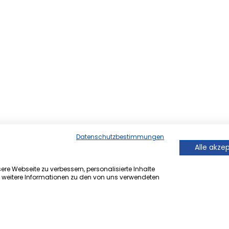
Datenschutzbestimmungen
Alle akze
re Webseite zu verbessern, personalisierte Inhalte
r weitere Informationen zu den von uns verwendeten
er Onlineversion von Ihrem
 ®.