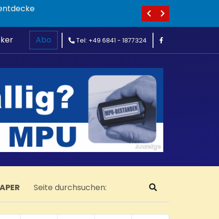
huhe entdecke
cker
Abo
Tel: +49 6841 - 1877324
PAPER