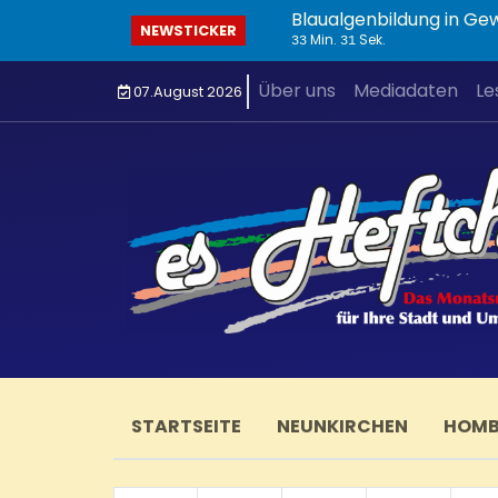
Blaualgenbildung in Ge
NEWSTICKER
Min.
Sek.
33
31
Über uns
Mediadaten
Le
07.August 2026
STARTSEITE
NEUNKIRCHEN
HOM