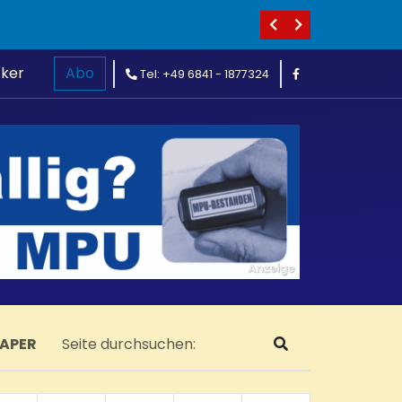
cker
Abo
Tel: +49 6841 - 1877324
PAPER