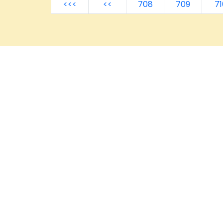
<<<
<<
708
709
71