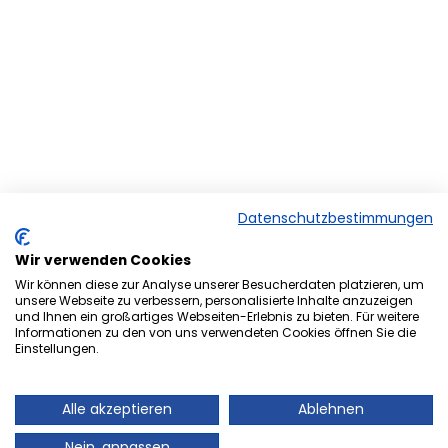
Datenschutzbestimmungen
Wir verwenden Cookies
Wir können diese zur Analyse unserer Besucherdaten platzieren, um
unsere Webseite zu verbessern, personalisierte Inhalte anzuzeigen
und Ihnen ein großartiges Webseiten-Erlebnis zu bieten. Für weitere
Herzlich Willkommen bei der
Informationen zu den von uns verwendeten Cookies öffnen Sie die
Onlineversion von Ihrem
Einstellungen.
Stadtmagazin „es Heftche“ ®.
Alle akzeptieren
Ablehnen
Auch Ihr Stadtmagazin „es Heftche“ ®, das es
Nein, anpassen