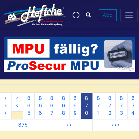
Abo
<
<
8
8
8
8
8
8
8
8
8
8
<
<
6
6
6
6
6
7
7
7
7
7
<
5
6
7
8
9
0
1
2
3
4
875
>>
>>>