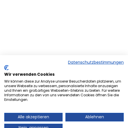
Datenschutzbestimmungen
Wir verwenden Cookies
Wir können diese zur Analyse unserer Besucherdaten platzieren, um
unsere Webseite zu verbessern, personalisierte Inhalte anzuzeigen
und Ihnen ein großartiges Webseiten-Erlebnis zu bieten. Für weitere
Herzlich Willkommen bei der
Informationen zu den von uns verwendeten Cookies öffnen Sie die
Onlineversion von Ihrem
Einstellungen.
Stadtmagazin „es Heftche“ ®.
Alle akzeptieren
Ablehnen
Auch Ihr Stadtmagazin „es Heftche“ ®, das es
Nein, anpassen