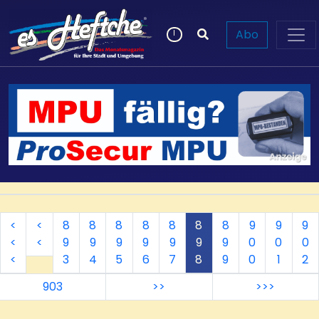
Abo
<
<
8
8
8
8
8
8
8
9
9
9
<
<
9
9
9
9
9
9
9
0
0
0
<
3
4
5
6
7
8
9
0
1
2
903
>>
>>>