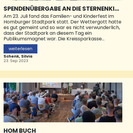
SPENDENÜBERGABE AN DIE STERNENKIN
DER HOMBURG
Am 23. Juli fand das Familien- und Kinderfest im
Homburger Stadtpark statt. Der Wettergott hatte
es gut gemeint und so war es nicht verwunderlich,
dass der Stadtpark an diesem Tag ein
Publikumsmagnet war. Die Kreissparkasse
Saarpfalz war wieder mit verschiedenen
weiterlesen
Attraktionen vor Ort dabei.
Schenk, Silvia
Das kostenlose Malangebot von kleinen
23. Sep 2023
Porzellanschweinchen erfreute sich wieder großer
Beliebtheit, aber auch das Glücksrad stand bis in
die frühen Abendstunden nicht still und die
Popcorn-Maschine war im Dauereinsatz. Die
Einnahmen aus den beiden kostenpflichtigen
Angeboten, Glücksrad und Popcorn-Verkauf,
wurden, wie auch in den vergangenen Jahren
gespendet. In diesem Jahr durften sich die
„Sternenkinder Homburg“ über den sensationellen
Betrag von 2.159,50 Euro freuen. In einer kleinen
Feierstunde überreichten die beiden
Sparkassendirektoren Armin Reinke und Stefan
HOM BUCH