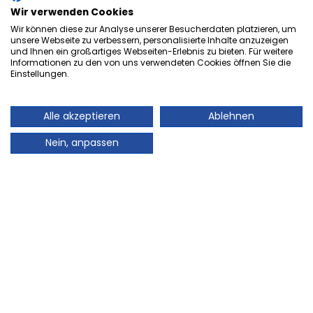
Wir verwenden Cookies
Wir können diese zur Analyse unserer Besucherdaten platzieren, um
unsere Webseite zu verbessern, personalisierte Inhalte anzuzeigen
und Ihnen ein großartiges Webseiten-Erlebnis zu bieten. Für weitere
Herzlich Willkommen bei der
Informationen zu den von uns verwendeten Cookies öffnen Sie die
Onlineversion von Ihrem
Einstellungen.
Stadtmagazin „es Heftche“ ®.
Alle akzeptieren
Ablehnen
Auch Ihr Stadtmagazin „es Heftche“ ®, das es
mittlerweile 28 Jahre im Landkreis Neunkirchen gibt,
Nein, anpassen
geht mit der Zeit! Deshalb freuen wir uns sehr Ihnen
unser Informations- und Werbemedium, auch online
präsentieren zu können. Auch in Zukunft können Sie
mit dem gewohnt guten Standard des Leser- und
Kundenservice rechnen, denn Ihre Zufriedenheit wird
bei uns nach wie vor großgeschrieben. Sie finden hier
alle Artikel von unserem beliebten Stadtmagazin „es
Heftche“ ® zum Nachlesen und Downloaden.