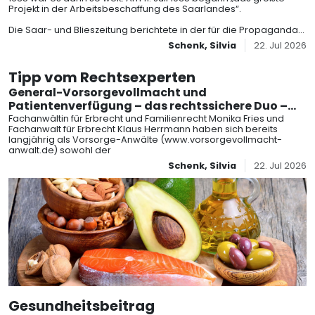
Projekt in der Arbeitsbeschaffung des Saarlandes“.
Die Saar- und Blieszeitung berichtete in der für die Propaganda
der N
Schenk, Silvia
22. Jul 2026
Tipp vom Rechtsexperten
General-Vorsorgevollmacht und
Patientenverfügung – das rechtssichere Duo –
für umfassende lebzeitige Vorsorge
Fachanwältin für Erbrecht und Familienrecht Monika Fries und
Fachanwalt für Erbrecht Klaus Herrmann haben sich bereits
langjährig als Vorsorge-Anwälte (www.vorsorgevollmacht-
anwalt.de) sowohl der
Schenk, Silvia
22. Jul 2026
Gesundheitsbeitrag