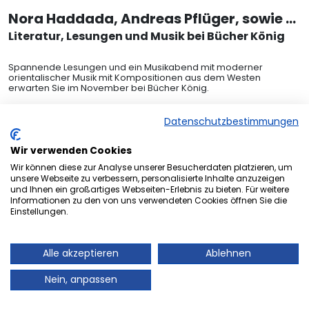
Nora Haddada, Andreas Pflüger, sowie d
as Amby Schillo & Hasan Hüseyin Talaz D
Literatur, Lesungen und Musik bei Bücher König
UO
Spannende Lesungen und ein Musikabend mit moderner
orientalischer Musik mit Kompositionen aus dem Westen
erwarten Sie im November bei Bücher König.
In der Woche unabhängiger Buchhandlungen „WUB“ liest die in
Neunkirchen geborene Autorin Nora Haddada am Sonntag, den
Datenschutzbestimmungen
5. November um 17.00 Uhr bei Bücher König aus ihrem
...weiterlesen
Debütroman „Nichts in den Pflanzen“. Sie wird im Gespräch mit
Sally-Char
Wir verwenden Cookies
Schenk, Silvia
21. Okt 2023
Wir können diese zur Analyse unserer Besucherdaten platzieren, um
unsere Webseite zu verbessern, personalisierte Inhalte anzuzeigen
und Ihnen ein großartiges Webseiten-Erlebnis zu bieten. Für weitere
Informationen zu den von uns verwendeten Cookies öffnen Sie die
Einstellungen.
Alle akzeptieren
Ablehnen
GEWINNSPIELE
>> Alle ansehen
Nein, anpassen