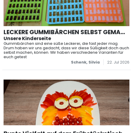
LECKERE GUMMIBÄRCHEN SELBST GEMACH
T
Unsere Kinderseite
Gummibärchen sind eine süße Leckerei, die fast jeder mag.
Drum haben wir uns gedacht, dass wir diese Süßigkeit doch auch
selbst machen, können. Wir haben verschiedene Varianten für
euch getest
Schenk, Silvia
22. Jul 2026