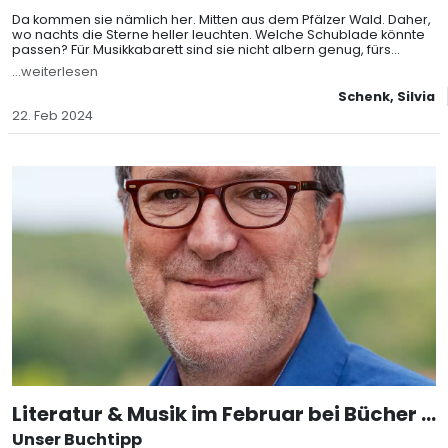
Da kommen sie nämlich her. Mitten aus dem Pfälzer Wald. Daher,
wo nachts die Sterne heller leuchten. Welche Schublade könnte
passen? Für Musikkabarett sind sie nicht albern genug, fürs
Liedermachergenre wird auf ihren Konzerten eindeutig zu viel
...weiterlesen
gelacht. Vielleicht Kleinku
Schenk, Silvia
22. Feb 2024
Literatur & Musik im Februar bei Bücher K
önig
Unser Buchtipp