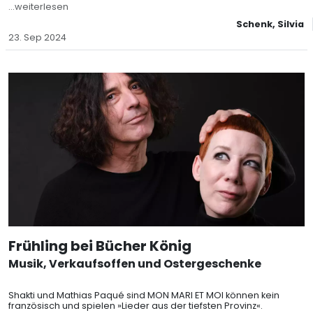
sie hat! Da wäre zum Beispiel ihr Onkel Malcolm, der Agnes nach
...weiterlesen
dem Tod ihrer Eltern aufzog und nie den Mut aufbracht
Schenk, Silvia
23. Sep 2024
Frühling bei Bücher König
Musik, Verkaufsoffen und Ostergeschenke
Shakti und Mathias Paqué sind MON MARI ET MOI können kein
französisch und spielen »Lieder aus der tiefsten Provinz«.