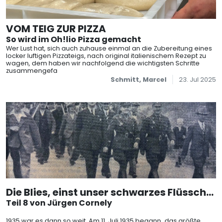
VOM TEIG ZUR PIZZA
So wird im Oh!lio Pizza gemacht
Wer Lust hat, sich auch zuhause einmal an die Zubereitung eines
locker luftigen Pizzateigs, nach original italienischem Rezept zu
wagen, dem haben wir nachfolgend die wichtigsten Schritte
zusammengefa
Schmitt, Marcel
23. Jul 2025
Die Blies, einst unser schwarzes Flüssche
n
Teil 8 von Jürgen Cornely
1935 war es dann so weit. Am 11. Juli 1935 begann „das größte