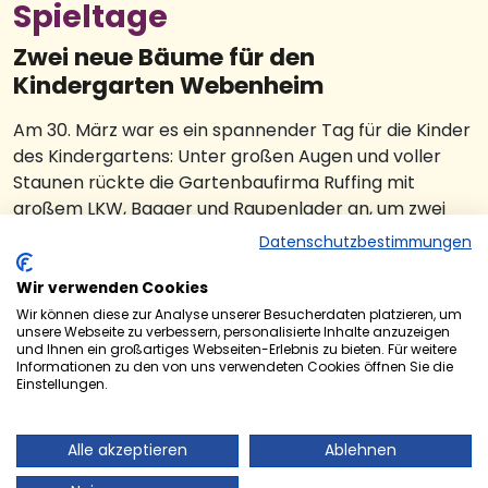
Spieltage
Zwei neue Bäume für den
Kindergarten Webenheim
Am 30. März war es ein spannender Tag für die Kinder
des Kindergartens: Unter großen Augen und voller
Staunen rückte die Gartenbaufirma Ruffing mit
großem LKW, Bagger und Raupenlader an, um zwei
beeindruckende Feldahornbäume, beide bereits über
Datenschutzbestimmungen
6 Meter hoch, zu pflanzen. Damit bekommt die
Fläche am Kindergarten wieder richtig schönes Grün
Wir verwenden Cookies
und vor allem neuen Schatten für die Kinder.
Wir können diese zur Analyse unserer Besucherdaten platzieren, um
unsere Webseite zu verbessern, personalisierte Inhalte anzuzeigen
und Ihnen ein großartiges Webseiten-Erlebnis zu bieten. Für weitere
Die beiden Bäume ersetzen die Weide, die zuvor
Informationen zu den von uns verwendeten Cookies öffnen Sie die
gefällt werden musste, da sie nicht mehr als
Einstellungen.
verkehrssicher und vital einzustufen war. Im
Nachgang hat sich diese Einschätzung auch bestätigt.
Alle akzeptieren
Ablehnen
Umso wichtiger war es, jetzt eine gute und dauerhafte
Lösung zu schaffen.