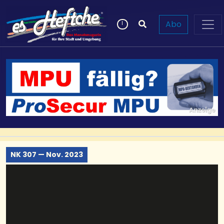
Abo
NK 307 — Nov. 2023