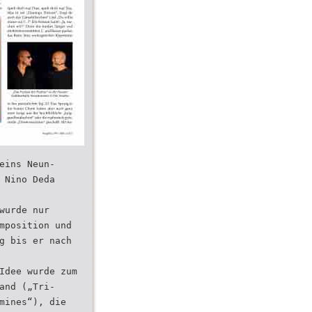
eins Neun-
 Nino Deda
wurde nur
mposition und
g bis er nach
Idee wurde zum
and („Tri-
mines“), die