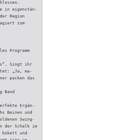
hlossen.
e in eigenstän-
der Region
agiert zum
les Programm
s“. Singt ihr
tet: „Ja, ma-
ner packen das
g Band
erfekte Ergän-
hs Beinen und
oldenen Swing-
n der Schalk im
 kokett und
amt eine un-