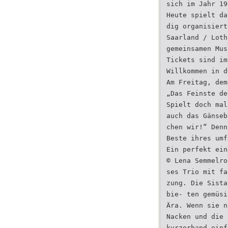
sich im Jahr 19
Heute spielt da
dig organisiert
Saarland / Loth
gemeinsamen Mus
Tickets sind im
Willkommen in d
Am Freitag, dem
„Das Feinste de
Spielt doch mal
auch das Gänseb
chen wir!“ Denn
Beste ihres umf
Ein perfekt ein
© Lena Semmelro
ses Trio mit fa
zung. Die Sista
bie- ten gemüsi
Ära. Wenn sie n
Nacken und die 
kurzerhand einf