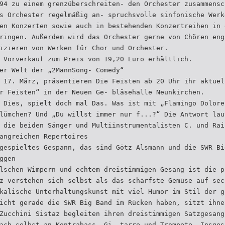
94 zu einem grenzüberschreiten- den Orchester zusammensc
s Orchester regelmäßig an- spruchsvolle sinfonische Werk
en Konzerten sowie auch in bestehenden Konzertreihen in 
ringen. Außerdem wird das Orchester gerne von Chören eng
izieren von Werken für Chor und Orchester.
 Vorverkauf zum Preis von 19,20 Euro erhältlich.
er Welt der „2MannSong- Comedy“
 17. März, präsentieren Die Feisten ab 20 Uhr ihr aktuel
r Feisten“ in der Neuen Ge- bläsehalle Neunkirchen.
 Dies, spielt doch mal Das. Was ist mit „Flamingo Dolore
lümchen? Und „Du willst immer nur f...?“ Die Antwort lau
 die beiden Sänger und Multiinstrumentalisten C. und Rai
angreichen Repertoires
gespieltes Gespann, das sind Götz Alsmann und die SWR Bi
ggen
lschen Wimpern und echtem dreistimmigen Gesang ist die p
z verstehen sich selbst als das schärfste Gemüse auf sec
kalische Unterhaltungskunst mit viel Humor im Stil der g
icht gerade die SWR Big Band im Rücken haben, sitzt ihne
Zucchini Sistaz begleiten ihren dreistimmigen Satzgesang
ach selbst an Kontrabass, Gi- tarre und Trompete. Insges