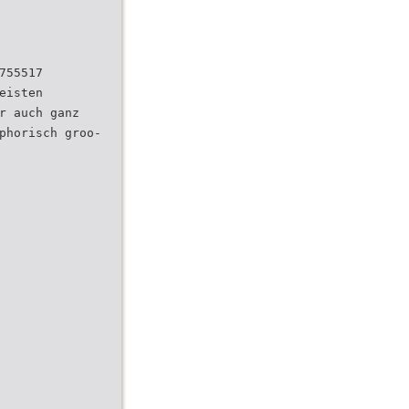
755517
eisten
r auch ganz
phorisch groo-