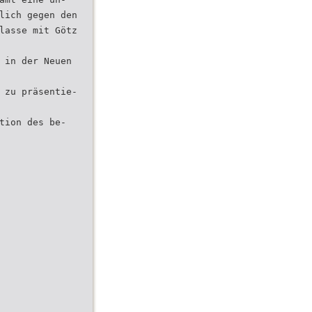
lich gegen den
lasse mit Götz
 in der Neuen
 zu präsentie-
tion des be-