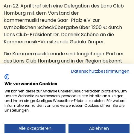
Am 22. April traf sich eine Delegation des Lions Club
Homburg mit dem Vorstand der
Kammermusikfreunde Saar-Pfalz e.V. zur
symbolischen Scheckübergabe über 1200 € durch
Lions Club-Präsident Dr. Dominik Schöne an die
Kammermusik-Vorsitzende Gudula Zimper.
Die Kammermusikfreunde sind langjähriger Partner
des Lions Club Homburg und in der Region bekannt
durch die Internationalen Kammermusiktage
Datenschutzbestimmungen
Homburg/Saar, die der Verein seit 1991 veranstaltet.
Jedes Jahr in der Woche vom 27. September bis 3.
Wir verwenden Cookies
Oktober treffen sich internationale Solisten und
Wir können diese zur Analyse unserer Besucherdaten platzieren, um
Kammermusikensembles in Homburg, laden zu
unsere Webseite zu verbessern, personalisierte Inhalte anzuzeigen
und Ihnen ein großartiges Webseiten-Erlebnis zu bieten. Für weitere
öffentlichen Proben ein, besuchen Schulen und
Informationen zu den von uns verwendeten Cookies öffnen Sie die
führen jeden Abend im Saalbau in unterschiedlichen
Einstellungen.
Besetzungen abwechslungsreiche
kammermusikalische Programme auf. Seit 2002 liegt
Alle akzeptieren
Ablehnen
die künstlerische Leitung des Festivals beim