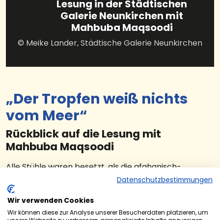
Lesung in der Städtischen
Galerie Neunkirchen mit
Mahbuba Maqsoodi
© Meike Lander, Städtische Galerie Neunkirchen
„Der Tropfen weiß nichts
vom Meer“
Rückblick auf die Lesung mit
Mahbuba Maqsoodi
Alle Stühle waren besetzt, als die afghanisch-
deutsche Künstlerin und Autorin Mahbuba Maqsoodi
Datenschutzbestimmungen
kürzlich zur Lesung aus ihrem Buch „Der Tropfen weiß
Wir verwenden Cookies
nichts vom Meer“ in die Städtische Galerie
Neunkirchen einlud.
Wir können diese zur Analyse unserer Besucherdaten platzieren, um