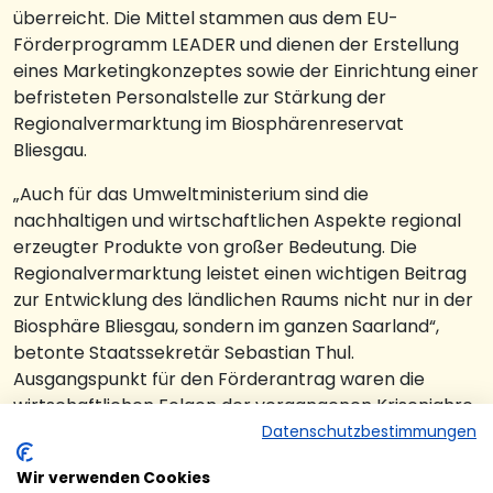
überreicht. Die Mittel stammen aus dem EU-
Förderprogramm LEADER und dienen der Erstellung
eines Marketingkonzeptes sowie der Einrichtung einer
befristeten Personalstelle zur Stärkung der
Regionalvermarktung im Biosphärenreservat
Bliesgau.
„Auch für das Umweltministerium sind die
nachhaltigen und wirtschaftlichen Aspekte regional
erzeugter Produkte von großer Bedeutung. Die
Regionalvermarktung leistet einen wichtigen Beitrag
zur Entwicklung des ländlichen Raums nicht nur in der
Biosphäre Bliesgau, sondern im ganzen Saarland“,
betonte Staatssekretär Sebastian Thul.
Ausgangspunkt für den Förderantrag waren die
wirtschaftlichen Folgen der vergangenen Krisenjahre.
Nach der Corona-Pandemie, dem Ukraine-Krieg und
Datenschutzbestimmungen
der allgemeinen Finanzunsicherheit hielten sich viele
Wir verwenden Cookies
Verbraucherinnen und Verbraucher mit Ausgaben