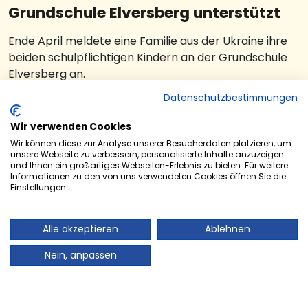
Grundschule Elversberg unterstützt
Ende April meldete eine Familie aus der Ukraine ihre
beiden schulpflichtigen Kindern an der Grundschule
Elversberg an.
Datenschutzbestimmungen
Sie flüchteten vor den russischen Angriffen von einem
Bauernhof in der Ukraine und konnten von dort nicht
Wir verwenden Cookies
viel mehr mitnehmen als die Kleider, die sie anhatten.
Wir können diese zur Analyse unserer Besucherdaten platzieren, um
unsere Webseite zu verbessern, personalisierte Inhalte anzuzeigen
In dieser Notlage unterstützte die Ortsgruppe des
und Ihnen ein großartiges Webseiten-Erlebnis zu bieten. Für weitere
Kinderschutzbundes sehr spontan diese Familie. Sehr
Informationen zu den von uns verwendeten Cookies öffnen Sie die
Einstellungen.
schnell und unbürokratisch wurden Ranzen,
Mäppchen, Hefte, Turnkleidung, Turnschuhe,
Trinkflaschen und alle anderen für den Schulalltag
Alle akzeptieren
Ablehnen
benötigten Dinge angeschafft und den beiden
Nein, anpassen
Kindern zur Verfügung gestellt.
„Diese Spende ist nicht nur eine Hilfe für die Kinder,
sondern auch für unsere Schule. Als Schule ist es