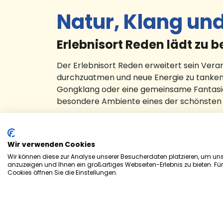
Natur, Klang un
Erlebnisort Reden lädt zu
Der Erlebnisort Reden erweitert sein Ver
durchzuatmen und neue Energie zu tanken 
Gongklang oder eine gemeinsame Fantasier
besondere Ambiente eines der schönsten 
Naturmeditation und Yoga im Wasser
90 Minuten Ruhe, Bewegung und Achtsamkei
Format "Naturmeditation und Yoga im Wass
Wir verwenden Cookies
Yogalehrerin Carmen Dejon (BDY/EYU) ve
Wir können diese zur Analyse unserer Besucherdaten platzieren, um unse
anzuzeigen und Ihnen ein großartiges Webseiten-Erlebnis zu bieten. Fü
Teilnehmer einen achtsamen Spaziergang
Cookies öffnen Sie die Einstellungen.
Yoga-Übungen und Meditationselementen.
Waldbaden: Stress abbauen, Resilienz stär
bringen und das bei jedem Wetter.
Die Veranstaltung richtet sich an alle ab 