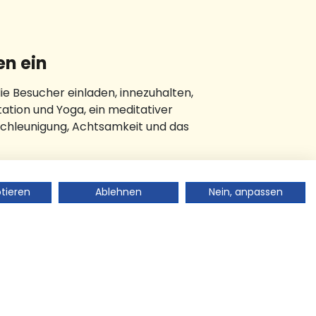
en ein
e Besucher einladen, innezuhalten,
tion und Yoga, ein meditativer
schleunigung, Achtsamkeit und das
ptieren
Ablehnen
Nein, anpassen