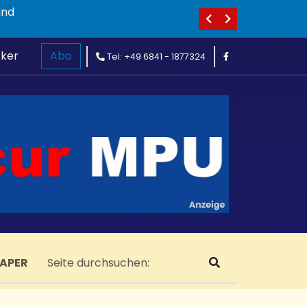
ind
cker
Abo
Tel: +49 6841 - 1877324
PAPER