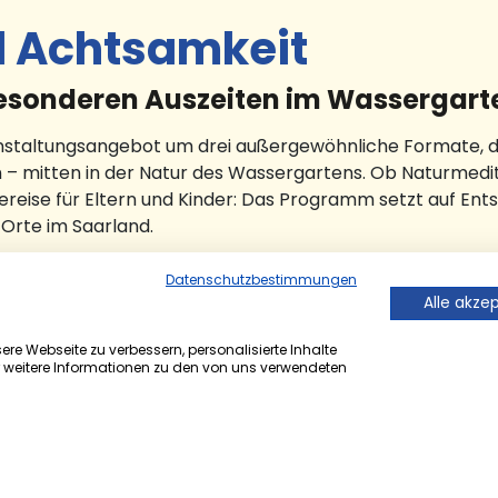
d Achtsamkeit
 besonderen Auszeiten im Wassergart
anstaltungsangebot um drei außergewöhnliche Formate, di
– mitten in der Natur des Wassergartens. Ob Naturmedita
eise für Eltern und Kinder: Das Programm setzt auf Ent
Orte im Saarland.
garten
Datenschutzbestimmungen
t, das verspricht das schon etablierte
Alle akze
ergarten". Unter der Leitung von
rbinden Teilnehmerinnen und
re Webseite zu verbessern, personalisierte Inhalte
r weitere Informationen zu den von uns verwendeten
 durch den Wassergarten mit sanften
 Das Konzept erinnert an das bekannte
ken und Körper und Geist in Einklang
16 Jahren. Vorkenntnisse im Yoga sind