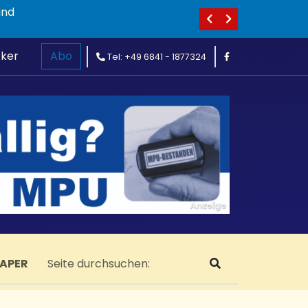
ind
cker
Abo
Tel: +49 6841 - 1877324
PAPER