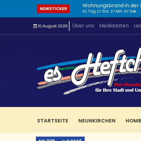
Wohnungsbrand in der I
NEWSTICKER
Tag
Std.
Min.
Sek.
01
17
27
08
Über uns
Mediadaten
Le
10.August 2026
STARTSEITE
NEUNKIRCHEN
HOM