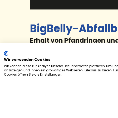
BigBelly-Abfallb
Erhalt von Pfandringen und
Nach einer ersten positiven Zwischenbilan
Abfallbehälter in der Innenstadt verlänge
Wir verwenden Cookies
Wir können diese zur Analyse unserer Besucherdaten platzieren, um unse
Die Einführung von insgesamt 28 BigBell
anzuzeigen und Ihnen ein großartiges Webseiten-Erlebnis zu bieten. Fü
„Verbesserung des Stadtbildes“ initiiert. Z
Cookies öffnen Sie die Einstellungen.
und Nachhaltigkeitsthemen zu stärken. Saub
Bereits nach wenigen Wochen zeigte sich e
Störungen anzeigt, können unnötige Kontro
werden. Zwischenzeitlich wurden Standorte
Um insbesondere über die Sommermonate w