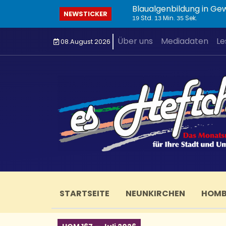
Blaualgenbildung in Ge
NEWSTICKER
Std.
Min.
Sek.
19
13
36
Über uns
Mediadaten
Le
08.August 2026
STARTSEITE
NEUNKIRCHEN
HOM