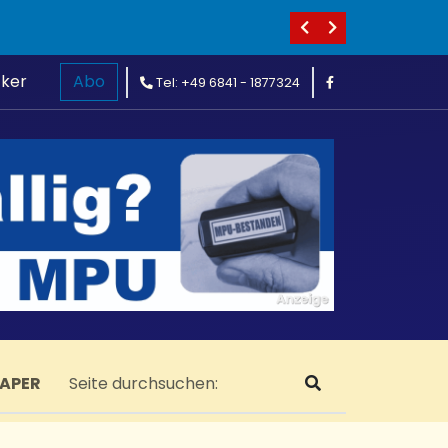
cker
Abo
Tel: +49 6841 - 1877324
PAPER