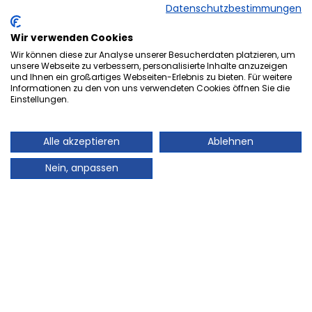
Datenschutzbestimmungen
Wir verwenden Cookies
Wir können diese zur Analyse unserer Besucherdaten platzieren, um
unsere Webseite zu verbessern, personalisierte Inhalte anzuzeigen
und Ihnen ein großartiges Webseiten-Erlebnis zu bieten. Für weitere
Herzlich Willkommen bei der
Informationen zu den von uns verwendeten Cookies öffnen Sie die
Einstellungen.
Onlineversion von Ihrem
Stadtmagazin „es Heftche“ ®.
Alle akzeptieren
Ablehnen
Auch Ihr Stadtmagazin „es Heftche“ ®, das es
Nein, anpassen
mittlerweile 28 Jahre im Landkreis Neunkirchen gibt,
geht mit der Zeit! Deshalb freuen wir uns sehr Ihnen
unser Informations- und Werbemedium, auch online
präsentieren zu können. Auch in Zukunft können Sie
mit dem gewohnt guten Standard des Leser- und
Kundenservice rechnen, denn Ihre Zufriedenheit wird
bei uns nach wie vor großgeschrieben. Sie finden hier
alle Artikel von unserem beliebten Stadtmagazin „es
Heftche“ ® zum Nachlesen und Downloaden.