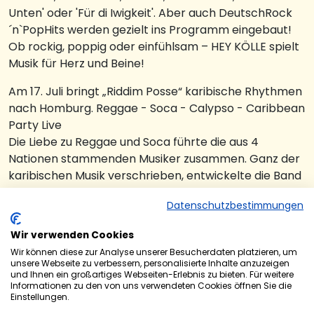
Unten' oder 'Für di Iwigkeit'. Aber auch DeutschRock
´n`PopHits werden gezielt ins Programm eingebaut!
Ob rockig, poppig oder einfühlsam – HEY KÖLLE spielt
Musik für Herz und Beine!
Am 17. Juli bringt „Riddim Posse“ karibische Rhythmen
nach Homburg. Reggae - Soca - Calypso - Caribbean
Party Live
Die Liebe zu Reggae und Soca führte die aus 4
Nationen stammenden Musiker zusammen. Ganz der
karibischen Musik verschrieben, entwickelte die Band
ihren ganz eigenen Stil und ist mit ihrem
Datenschutzbestimmungen
unverwechselbaren Sound einzigartig in Europa.
Musik, die in Bauch und Beine geht, fette Grooves, ein
Wir verwenden Cookies
knalliger Bläsersatz, die markante Stimme von
Wir können diese zur Analyse unserer Besucherdaten platzieren, um
Leadsänger Wayne Dallaway, das Spiel des
unsere Webseite zu verbessern, personalisierte Inhalte anzuzeigen
Ausnahmetrompeters Kirt Dallaway, die perfekt
und Ihnen ein großartiges Webseiten-Erlebnis zu bieten. Für weitere
Informationen zu den von uns verwendeten Cookies öffnen Sie die
zusammen spielende Rhythm Section, Steeldrums
Einstellungen.
und mehrstimmiger Gesang machen diese reizvolle