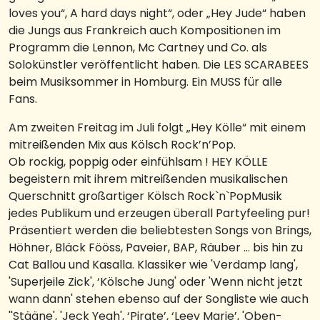
loves you“, A hard days night“, oder „Hey Jude“ haben
die Jungs aus Frankreich auch Kompositionen im
Programm die Lennon, Mc Cartney und Co. als
Solokünstler veröffentlicht haben. Die LES SCARABEES
beim Musiksommer in Homburg. Ein MUSS für alle
Fans.
Am zweiten Freitag im Juli folgt „Hey Kölle“ mit einem
mitreißenden Mix aus Kölsch Rock’n’Pop.
Ob rockig, poppig oder einfühlsam ! HEY KÖLLE
begeistern mit ihrem mitreißenden musikalischen
Querschnitt großartiger Kölsch Rock`n`PopMusik
jedes Publikum und erzeugen überall Partyfeeling pur!
Präsentiert werden die beliebtesten Songs von Brings,
Höhner, Bläck Fööss, Paveier, BAP, Räuber ... bis hin zu
Cat Ballou und Kasalla. Klassiker wie 'Verdamp lang',
'Superjeile Zick', ‘Kölsche Jung' oder 'Wenn nicht jetzt
wann dann' stehen ebenso auf der Songliste wie auch
''Stääne', 'Jeck Yeah', ‘Pirate’, ‘Leev Marie’, 'Oben-