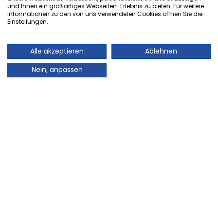
und Ihnen ein großartiges Webseiten-Erlebnis zu bieten. Für weitere
Spieser Mädchenmannschaft ist Saarland-
Informationen zu den von uns verwendeten Cookies öffnen Sie die
Vizemeister
Einstellungen.
Ende Januar qualifizierte sich die D-Mädchen-
Mannschaft von Borussia Spiesen für das Hallenfinale
Alle akzeptieren
Ablehnen
der Landesmeisterschaften am 11. Februar in der
Sporthalle in Lebach. Mit zahlreichen Fans und voller
Nein, anpassen
Vorfreude und Spannung reisten die Juniorinnen zum
Spiel gegen den 1. FC Saarbrücken an. Beim ersten
großen Turnier der Mannschaft war die Anspannung
verständlicherweise groß, aber Trainerin Andrea
Depta wusste ihre Spielerinnen zu beruhigen. In einem
anfangs ausgeglichenen Spiel mit vielen Torchancen
auf beiden Seiten mussten sich die Spieser Mädchen
am Ende mit einem 0:4 geschlagen geben. Nach der
ersten Enttäuschung überwiegte aber die Freude
über die Vize-Saarlandmeisterschaft. Borussia
Spiesen gratuliert hierzu herzlich den Spielerinnen und
Trainerinnen Andrea Depta, Ria Paulini und Sabine