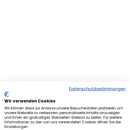
Datenschutzbestimmungen
Wir verwenden Cookies
Wir können diese zur Analyse unserer Besucherdaten platzieren, um
unsere Webseite zu verbessern, personalisierte Inhalte anzuzeigen
und Ihnen ein großartiges Webseiten-Erlebnis zu bieten. Für weitere
Herzlich Willkommen bei der
Informationen zu den von uns verwendeten Cookies öffnen Sie die
Einstellungen.
Onlineversion von Ihrem