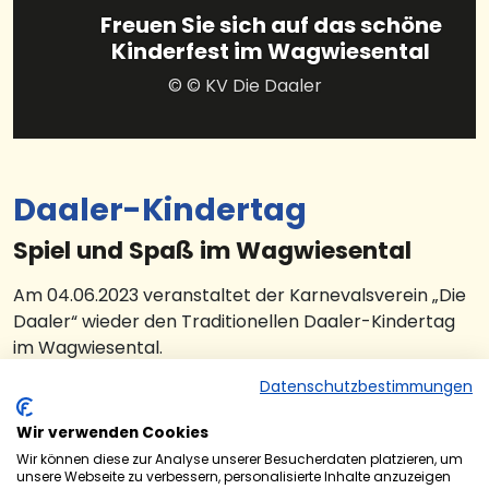
Freuen Sie sich auf das schöne
Kinderfest im Wagwiesental
© © KV Die Daaler
Daaler-Kindertag
Spiel und Spaß im Wagwiesental
Am 04.06.2023 veranstaltet der Karnevalsverein „Die
Daaler“ wieder den Traditionellen Daaler-Kindertag
im Wagwiesental.
Datenschutzbestimmungen
Von 11.00 Uhr bis 18.00 Uhr dauert der Kindertag am
Sonntag 04. Juni 2023, bei dem alle Gäste von Groß
Wir verwenden Cookies
bis Klein herzlich willkommen sind. Wie in den letzten
Wir können diese zur Analyse unserer Besucherdaten platzieren, um
Jahren werden auch diesmal wieder viele Punkte
unsere Webseite zu verbessern, personalisierte Inhalte anzuzeigen