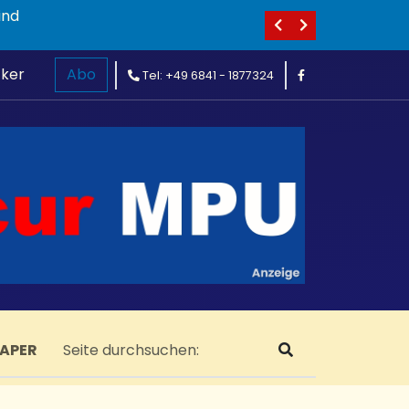
ind
cker
Abo
Tel: +49 6841 - 1877324
PAPER