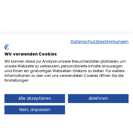
Datenschutzbestimmungen
Wir verwenden Cookies
Wir können diese zur Analyse unserer Besucherdaten platzieren, um
unsere Webseite zu verbessern, personalisierte Inhalte anzuzeigen
und Ihnen ein großartiges Webseiten-Erlebnis zu bieten. Für weitere
Herzlich Willkommen bei der
Informationen zu den von uns verwendeten Cookies öffnen Sie die
Einstellungen.
Onlineversion von Ihrem
Stadtmagazin „es Heftche“ ®.
Alle akzeptieren
Ablehnen
Auch Ihr Stadtmagazin „es Heftche“ ®, das es
Nein, anpassen
mittlerweile 28 Jahre im Landkreis Neunkirchen gibt,
geht mit der Zeit! Deshalb freuen wir uns sehr Ihnen
unser Informations- und Werbemedium, auch online