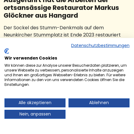
ortsansässige Restaurator Markus
Glöckner aus Hangard
Der Sockel des Stumm-Denkmals auf dem
Neunkircher Stummplatz ist Ende 2023 restauriert
worden.
Datenschutzbestimmungen
Das Bronzestandbild zeigt Carl Ferdinand Freiherr von
Wir verwenden Cookies
Stumm-Halberg. Es wurde nach einem Entwurf des
Wir können diese zur Analyse unserer Besucherdaten platzieren, um
bekannten Bildhauers Fritz Schaper geschaffen und
unsere Webseite zu verbessern, personalisierte Inhalte anzuzeigen
1902 errichtet. Die Restaurierung des Sockels, der
und Ihnen ein großartiges Webseiten-Erlebnis zu bieten. Für weitere
Informationen zu den von uns verwendeten Cookies öffnen Sie die
altersbedingte Schäden aufgewiesen hatte, hat
Einstellungen.
Stumm-Nachfahre Philipp von Stumm durch eine
private Spende in Höhe von 4.100 Euro ermöglicht.
Alle akzeptieren
Ablehnen
Ausgeführt hat die Arbeiten der ortsansässige
Restaurator Markus Glöckner aus Hangard.
Nein, anpassen
Im Rahmen der Restaurierung wurden die Schäden an
den Granitstufen und am Sockel des Denkmals