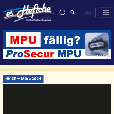
Abo
NK 311 — März 2024