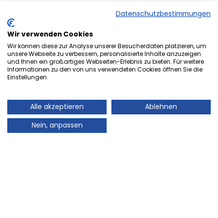
Datenschutzbestimmungen
Wir verwenden Cookies
Wir können diese zur Analyse unserer Besucherdaten platzieren, um
unsere Webseite zu verbessern, personalisierte Inhalte anzuzeigen
und Ihnen ein großartiges Webseiten-Erlebnis zu bieten. Für weitere
Herzlich Willkommen bei der
Informationen zu den von uns verwendeten Cookies öffnen Sie die
Einstellungen.
Onlineversion von Ihrem
Stadtmagazin „es Heftche“ ®.
Alle akzeptieren
Ablehnen
Auch Ihr Stadtmagazin „es Heftche“ ®, das es
Nein, anpassen
mittlerweile 28 Jahre im Landkreis Neunkirchen gibt,
geht mit der Zeit! Deshalb freuen wir uns sehr Ihnen
unser Informations- und Werbemedium, auch online
präsentieren zu können. Auch in Zukunft können Sie
mit dem gewohnt guten Standard des Leser- und
Kundenservice rechnen, denn Ihre Zufriedenheit wird
bei uns nach wie vor großgeschrieben. Sie finden hier
alle Artikel von unserem beliebten Stadtmagazin „es