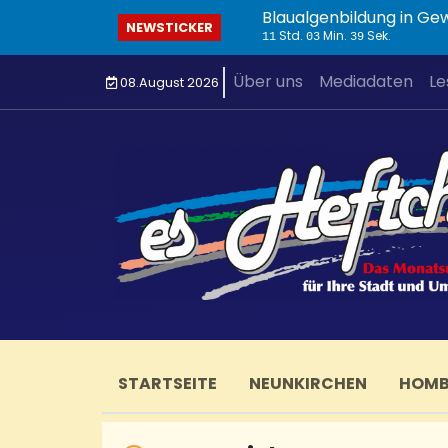
Blaualgenbildung in Ge
NEWSTICKER
Std.
Min.
Sek.
11
03
40
Über uns
Mediadaten
Le
08.August 2026
STARTSEITE
NEUNKIRCHEN
HOM