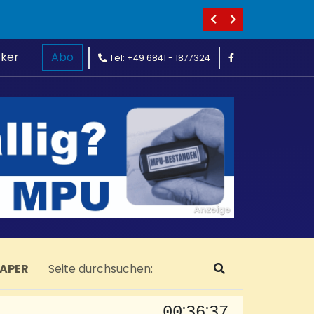
cker
Abo
Tel: +49 6841 - 1877324
PAPER
:
:
00
36
38