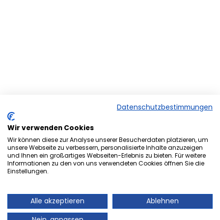
Datenschutzbestimmungen
Wir verwenden Cookies
Wir können diese zur Analyse unserer Besucherdaten platzieren, um
unsere Webseite zu verbessern, personalisierte Inhalte anzuzeigen
und Ihnen ein großartiges Webseiten-Erlebnis zu bieten. Für weitere
Herzlich Willkommen bei der
Informationen zu den von uns verwendeten Cookies öffnen Sie die
Onlineversion von Ihrem
Einstellungen.
Stadtmagazin „es Heftche“ ®.
Alle akzeptieren
Ablehnen
Auch Ihr Stadtmagazin „es Heftche“ ®, das es
Nein, anpassen