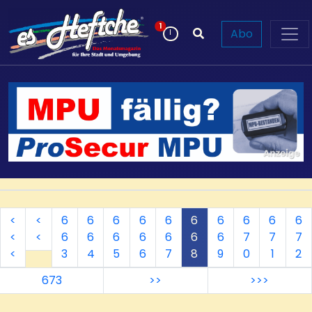
Neue Beiträge
1
Abo
<
<
6
6
6
6
6
6
6
6
6
6
<
<
6
6
6
6
6
6
6
7
7
7
<
3
4
5
6
7
8
9
0
1
2
673
>>
>>>