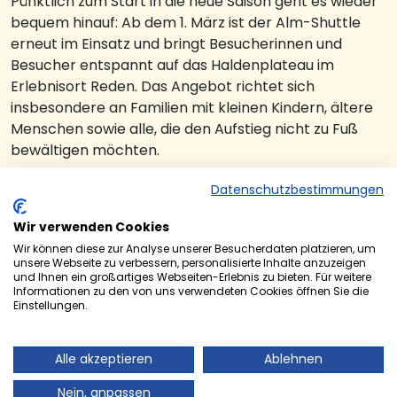
Pünktlich zum Start in die neue Saison geht es wieder
bequem hinauf: Ab dem 1. März ist der Alm-Shuttle
erneut im Einsatz und bringt Besucherinnen und
Besucher entspannt auf das Haldenplateau im
Erlebnisort Reden. Das Angebot richtet sich
insbesondere an Familien mit kleinen Kindern, ältere
Menschen sowie alle, die den Aufstieg nicht zu Fuß
bewältigen möchten.
An Sonn- und Feiertagen pendelt der Kleinbus von 12
Datenschutzbestimmungen
bis 18 Uhr regelmäßig zwischen
den Parkplätzen P2 und P7 (Schranke am Kreisel
Wir verwenden Cookies
Richtung Bildstock) und dem
Wir können diese zur Analyse unserer Besucherdaten platzieren, um
unsere Webseite zu verbessern, personalisierte Inhalte anzuzeigen
Haldenplateau, etwa 2- bis 3-mal pro Stunde. Die
und Ihnen ein großartiges Webseiten-Erlebnis zu bieten. Für weitere
Fahrt kostet 2 € pro Person und
Informationen zu den von uns verwendeten Cookies öffnen Sie die
Einstellungen.
Strecke; Kinder unter 14 Jahren sowie Menschen mit
Schwerbehindertenausweis
fahren kostenlos.
Alle akzeptieren
Ablehnen
Auch in Sachen Barrierefreiheit ist der Alm-Shuttle
Nein, anpassen