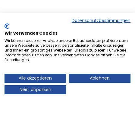
Datenschutzbestimmungen
Wir verwenden Cookies
Wir können diese zur Analyse unserer Besucherdaten platzieren, um
unsere Webseite zu verbessern, personalisierte Inhalte anzuzeigen
und Ihnen ein großartiges Webseiten-Erlebnis zu bieten. Für weitere
Herzlich Willkommen bei der
Informationen zu den von uns verwendeten Cookies öffnen Sie die
Einstellungen.
Onlineversion von Ihrem
Stadtmagazin „es Heftche“ ®.
Alle akzeptieren
Ablehnen
Auch Ihr Stadtmagazin „es Heftche“ ®, das es
Nein, anpassen
mittlerweile 28 Jahre im Landkreis Neunkirchen gibt,
geht mit der Zeit! Deshalb freuen wir uns sehr Ihnen
unser Informations- und Werbemedium, auch online
präsentieren zu können. Auch in Zukunft können Sie
mit dem gewohnt guten Standard des Leser- und
Kundenservice rechnen, denn Ihre Zufriedenheit wird