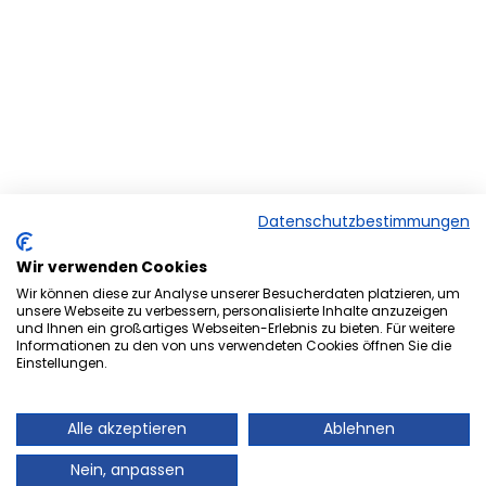
Datenschutzbestimmungen
Wir verwenden Cookies
Wir können diese zur Analyse unserer Besucherdaten platzieren, um
unsere Webseite zu verbessern, personalisierte Inhalte anzuzeigen
und Ihnen ein großartiges Webseiten-Erlebnis zu bieten. Für weitere
Herzlich Willkommen bei der
Informationen zu den von uns verwendeten Cookies öffnen Sie die
Einstellungen.
Onlineversion von Ihrem
Stadtmagazin „es Heftche“ ®.
Alle akzeptieren
Ablehnen
Auch Ihr Stadtmagazin „es Heftche“ ®, das es
Nein, anpassen
mittlerweile 28 Jahre im Landkreis Neunkirchen gibt,