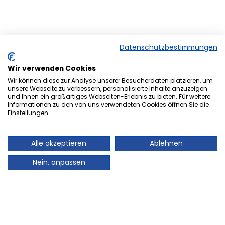
Datenschutzbestimmungen
Wir verwenden Cookies
Wir können diese zur Analyse unserer Besucherdaten platzieren, um
unsere Webseite zu verbessern, personalisierte Inhalte anzuzeigen
und Ihnen ein großartiges Webseiten-Erlebnis zu bieten. Für weitere
Herzlich Willkommen bei der
Informationen zu den von uns verwendeten Cookies öffnen Sie die
Einstellungen.
Onlineversion von Ihrem
Stadtmagazin „es Heftche“ ®.
Alle akzeptieren
Ablehnen
Auch Ihr Stadtmagazin „es Heftche“ ®, das es
Nein, anpassen
mittlerweile 28 Jahre im Landkreis Neunkirchen gibt,
geht mit der Zeit! Deshalb freuen wir uns sehr Ihnen
unser Informations- und Werbemedium, auch online
präsentieren zu können. Auch in Zukunft können Sie
mit dem gewohnt guten Standard des Leser- und