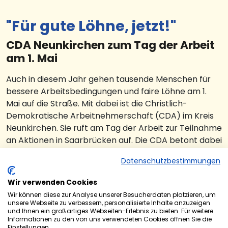
"Für gute Löhne, jetzt!"
CDA Neunkirchen zum Tag der Arbeit
am 1. Mai
Auch in diesem Jahr gehen tausende Menschen für
bessere Arbeitsbedingungen und faire Löhne am 1.
Mai auf die Straße. Mit dabei ist die Christlich-
Demokratische Arbeitnehmerschaft (CDA) im Kreis
Neunkirchen. Sie ruft am Tag der Arbeit zur Teilnahme
an Aktionen in Saarbrücken auf. Die CDA betont dabei
die Bedeutung von Tarifverträgen in den Betrieben.
Datenschutzbestimmungen
Heute ist nur jede und jeder zweite Beschäftigte in
Deutschland durch einen Tarifvertrag geschützt. Die
Wir verwenden Cookies
CDA will zurück zu 80 Prozent Tarifbindung.
Wir können diese zur Analyse unserer Besucherdaten platzieren, um
unsere Webseite zu verbessern, personalisierte Inhalte anzuzeigen
„Wir setzen uns für ordentliche, flächendeckende
und Ihnen ein großartiges Webseiten-Erlebnis zu bieten. Für weitere
Informationen zu den von uns verwendeten Cookies öffnen Sie die
Tarifverträge ein. Davon profitieren alle
Einstellungen.