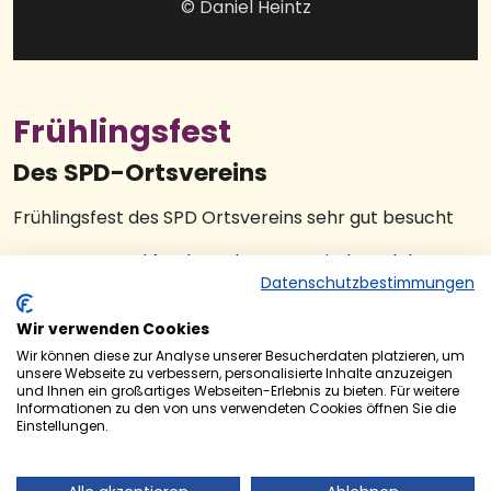
© Daniel Heintz
Frühlingsfest
Des SPD-Ortsvereins
Frühlingsfest des SPD Ortsvereins sehr gut besucht
Zum ersten Mal fand vor dem Gemeindesaal der
Datenschutzbestimmungen
Protestantischen Kirche Kleinottweiler ein
Frühlingsfest des SPD Ortsvereins Kleinottweiler statt.
Wir verwenden Cookies
Paella, Sangria und Gitarrenmusik standen im
Wir können diese zur Analyse unserer Besucherdaten platzieren, um
Mittelpunkt des vom Vorstand und Helferinnen und
unsere Webseite zu verbessern, personalisierte Inhalte anzuzeigen
Helfern vorbereiteten Abends, zu dem mehr
und Ihnen ein großartiges Webseiten-Erlebnis zu bieten. Für weitere
Informationen zu den von uns verwendeten Cookies öffnen Sie die
Besucher kamen als erwartet. Das Wetter spielte
Einstellungen.
auch mit. Hans-Jürgen Sattler bereitete Paella frisch
zu, Bernd Schlimmermann sorgte als Alternative zum