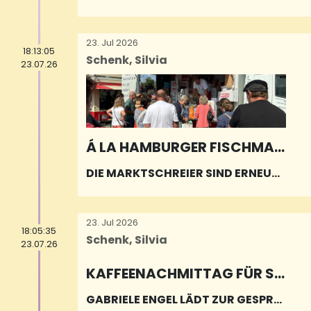
HTE ENTDECKEN
23. Jul 2026
18:13:05
Schenk, Silvia
23.07.26
Á LA HAMBURGER FISCHMAR
KT
DIE MARKTSCHREIER SIND ERNEUT I
N EPPELBORN ZU GAST
23. Jul 2026
18:05:35
Schenk, Silvia
23.07.26
KAFFEENACHMITTAG FÜR SE
NIORINNEN UND SENIOREN
GABRIELE ENGEL LÄDT ZUR GESPRÄ