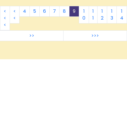
FUNDSTÜCKEN
<
<
4
5
6
7
8
9
1
1
1
1
1
<
<
0
1
2
3
4
<
>>
>>>