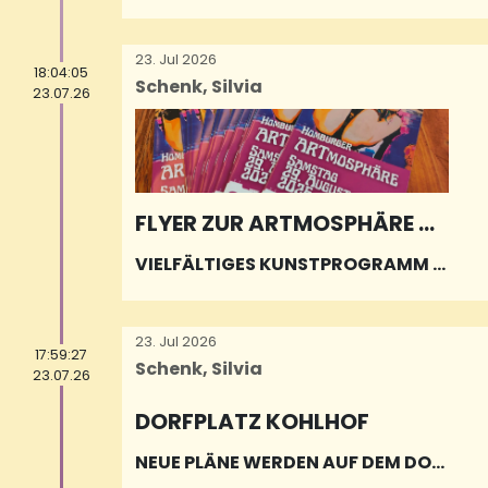
CHSRUNDE IM CAFÉ GENUSSWERKS
TATT EIN
23. Jul 2026
18:04:05
Schenk, Silvia
23.07.26
FLYER ZUR ARTMOSPHÄRE AB
SOFORT ERHÄLTLICH
VIELFÄLTIGES KUNSTPROGRAMM M
IT ZAHLREICHEN NEUEN AUSSTELLE
NDEN
23. Jul 2026
17:59:27
Schenk, Silvia
23.07.26
DORFPLATZ KOHLHOF
NEUE PLÄNE WERDEN AUF DEM DOR
FFEST AUSGESTELLT