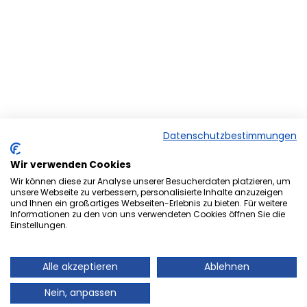
Datenschutzbestimmungen
Wir verwenden Cookies
Wir können diese zur Analyse unserer Besucherdaten platzieren, um
unsere Webseite zu verbessern, personalisierte Inhalte anzuzeigen
und Ihnen ein großartiges Webseiten-Erlebnis zu bieten. Für weitere
Herzlich Willkommen bei der
Informationen zu den von uns verwendeten Cookies öffnen Sie die
Einstellungen.
Onlineversion von Ihrem
Stadtmagazin „es Heftche“ ®.
Alle akzeptieren
Ablehnen
Auch Ihr Stadtmagazin „es Heftche“ ®, das es
Nein, anpassen
mittlerweile 28 Jahre im Landkreis Neunkirchen gibt,