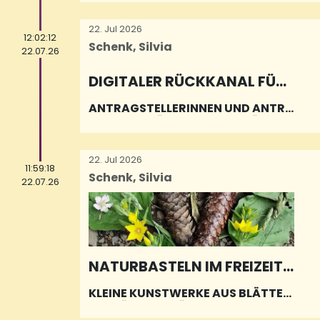
22. Jul 2026
12:02:12
Schenk, Silvia
22.07.26
DIGITALER RÜCKKANAL FÜR
BAFÖG-ANTRÄGE IM SAARL
ANTRAGSTELLERINNEN UND ANTRA
AND EINGEFÜHRT
GSTELLER KÖNNEN IHRE BAFÖG-BE
SCHEIDE KÜNFTIG SICHER, VERSCH
LÜSSELT UND VOLLSTÄNDIG DIGITA
22. Jul 2026
L EMPF
11:59:18
Schenk, Silvia
22.07.26
NATURBASTELN IM FREIZEITZ
ENTRUM FINKENRECH
KLEINE KUNSTWERKE AUS BLÄTTER
N, GRÄSERN, BLÜTEN UND ANDEREN