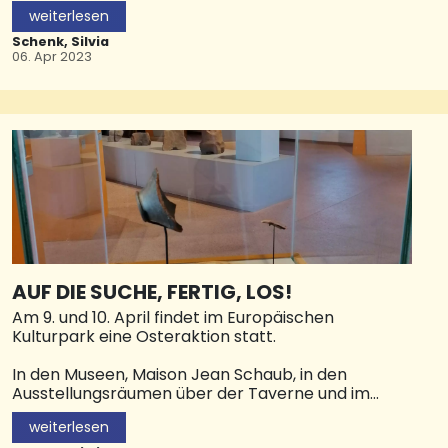
In geselliger Runde werden Kartoffel-, Zwiebel-,
weiterlesen
Winzer- und Vollkornbrötchen gebacken. Dazu
gibt es frisch zubereitete Aufstriche aus Linsen,
Schenk, Silvia
Kräutern, Avocados, Zucchini, Champignons und
06. Apr 2023
anderen Zutaten. Das Teilnahmeentgelt beträgt
40 Euro inklusive Lebensmitteln. Eine Anmeldung
ist zu allen Kursen und Vorträgen der KVHS
erforderlich. Weitere Informationen und
Anmeldung unter Tel. Tel. (06842) 9243-10, per E-
Mail unter kvhs@saarpfalz-kreis.de und unter
www.kvhs-saarpfalz.de.
AUF DIE SUCHE, FERTIG, LOS!
Am 9. und 10. April findet im Europäischen
Kulturpark eine Osteraktion statt.
In den Museen, Maison Jean Schaub, in den
Ausstellungsräumen über der Taverne und im
Fürstinnengrab sind bunten Ostereier aus Holz
weiterlesen
versteckt. Auch in den Museen auf der