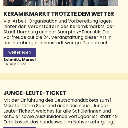
KERAMIKMARKT TROTZTE DEM WETTER
Viel Arbeit, Organisation und Vorbereitung lagen
hinter den Veranstaltern des Keramikmarkts, der
Stadt Homburg und der Saarpfalz-Touristik. Die
Vorfreude auf die 24. Veranstaltung dieser Art in
der Homburger Innenstadt war groß, doch auf
eine Komponente hatten Aussteller und
weiterlesen
Organisatoren am vergangenen Wochenende
keinen Einfluss: das Wetter. Und das spielte nicht
Schmitt, Marcel
so mit, wie sich das alle gewünscht hatten… Bei der
04. Apr 2023
offiziellen Eröffnung am Samstagmorgen kamen
dennoch einige Besucherinnen und Besucher in die
Stadt, um sich von den handgefertigten
Einzelstücken begeistern zu lassen. Auch auf dem
Flohmarkt rund ums Forum waren viele
JUNGE-LEUTE-TICKET
Hartgesottene unterwegs. „Für die Aussteller und
Mit der Einführung des Deutschlandtickets zum 1.
diese tolle Veranstaltung, die seit Jahren fest in
Mai startet im Saarland auch das neue „Junge-
unserem Terminkalender verankert ist, ist das
Leute-Ticket“, welches für alle Schülerinnen und
natürlich sehr schade“, waren sich Landrat Dr.
Schüler sowie Auszubildende verfügbar ist. Statt 49
Theophil Gallo und Bürgermeister Michael Forster
Euro kostet das bundesweit im Nahverkehr gültige
einig, als sie einen Rundgang über den
Ticket dann nur 30,40 Euro im Monat.