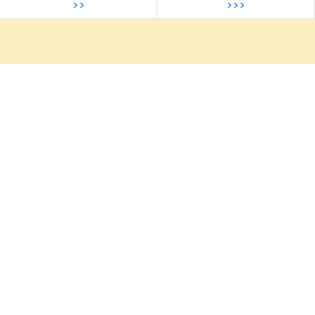
>>
>>>