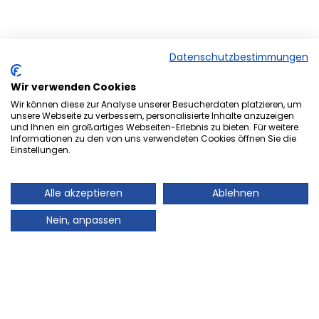
Datenschutzbestimmungen
Wir verwenden Cookies
Wir können diese zur Analyse unserer Besucherdaten platzieren, um
unsere Webseite zu verbessern, personalisierte Inhalte anzuzeigen
und Ihnen ein großartiges Webseiten-Erlebnis zu bieten. Für weitere
Herzlich Willkommen bei der
Informationen zu den von uns verwendeten Cookies öffnen Sie die
Einstellungen.
Onlineversion von Ihrem
Stadtmagazin „es Heftche“ ®.
Alle akzeptieren
Ablehnen
Auch Ihr Stadtmagazin „es Heftche“ ®, das es
Nein, anpassen
mittlerweile 28 Jahre im Landkreis Neunkirchen gibt,
geht mit der Zeit! Deshalb freuen wir uns sehr Ihnen
unser Informations- und Werbemedium, auch online
präsentieren zu können. Auch in Zukunft können Sie
mit dem gewohnt guten Standard des Leser- und
Kundenservice rechnen, denn Ihre Zufriedenheit wird