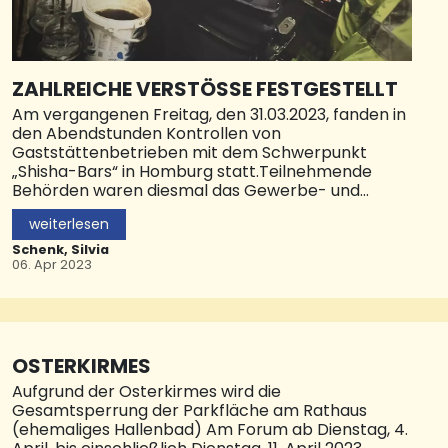
ZAHLREICHE VERSTÖSSE FESTGESTELLT
Am vergangenen Freitag, den 31.03.2023, fanden in
den Abendstunden Kontrollen von
Gaststättenbetrieben mit dem Schwerpunkt
„Shisha-Bars“ in Homburg statt.Teilnehmende
Behörden waren diesmal das Gewerbe- und
Ordnungsamt der Stadt sowie verschiedene
weiterlesen
Einheiten des Zolls.
Schenk, Silvia
Kontrollschwerpunkte der insgesamt 14
06. Apr 2023
Einsatzkräfte waren die Bekämpfung der
Schwarzarbeit, die Einhaltung des
Tabaksteuerrechts sowie die Einhaltung der
Allgemeinverfügung zum Umgang mit Shishas in
Betriebsräumen von Gaststätten der Stadt
OSTERKIRMES
Homburg.Im Laufe des Abends wurden insgesamt
Aufgrund der Osterkirmes wird die
vier Gastronomiebetriebe aufgesucht und vier
Gesamtsperrung der Parkfläche am Rathaus
Arbeitnehmer und Arbeitnehmerinnen zu ihren
(ehemaliges Hallenbad) Am Forum ab Dienstag, 4.
Beschäftigungsverhältnissen befragt.Der Zoll