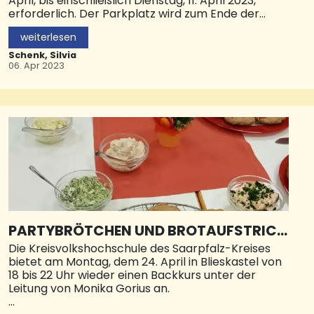
April, bis einschließlich Dienstag, 11. April 2023,
stellte dabei knapp 75 Kilogramm unversteuerten
erforderlich. Der Parkplatz wird zum Ende der
Wasserpfeifentabak sicher. Es wurden insgesamt
Veranstaltung umgehend wieder für den
vier Straf- und vier
weiterlesen
öffentlichen Verkehr freigegeben. © Pressestelle
Ordnungswidrigkeitenverfahren wegen Verstößen
Stadt HOM
Schenk, Silvia
gegen das Tabaksteuergesetz
06. Apr 2023
eingeleitet.Außerdem konnten folgende Verstöße
im Bereich Schwarzarbeit festgestellt werden: Drei
Arbeitnehmer*in
PARTYBRÖTCHEN UND BROTAUFSTRICH
E
Die Kreisvolkshochschule des Saarpfalz-Kreises
bietet am Montag, dem 24. April in Blieskastel von
18 bis 22 Uhr wieder einen Backkurs unter der
Leitung von Monika Gorius an.