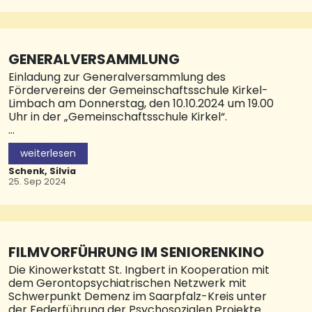
„Die Kindertag
GENERALVERSAMMLUNG
Einladung zur Generalversammlung des
Fördervereins der Gemeinschaftsschule Kirkel-
Limbach am Donnerstag, den 10.10.2024 um 19.00
Uhr in der „Gemeinschaftsschule Kirkel“.
Tagesordnungspunkte: Begrüßung der
weiterlesen
Anwesenden Endgültiger Kassenbericht zum
30.09.2024 samt Entlastung des Kassenführers
Schenk, Silvia
Wahl eines(r) Kassenführers(in) Wahl eines(r)
25. Sep 2024
Schriftführers(in) Wahl eines Vorstandes samt
Vertretung Wahl der Beisitzer Kurzer Rückblick auf
Schulfest, eingegangene Spenden Ausblick auf
kommende Projekte Verschiedenes Wir freuen
uns auf zahlreiche Teilnahme. Viele Grüße Michael
FILMVORFÜHRUNG IM SENIORENKINO
Commercon, Kerstin Schille
Die Kinowerkstatt St. Ingbert in Kooperation mit
dem Gerontopsychiatrischen Netzwerk mit
Schwerpunkt Demenz im Saarpfalz-Kreis unter
der Federführung der Psychosozialen Projekte