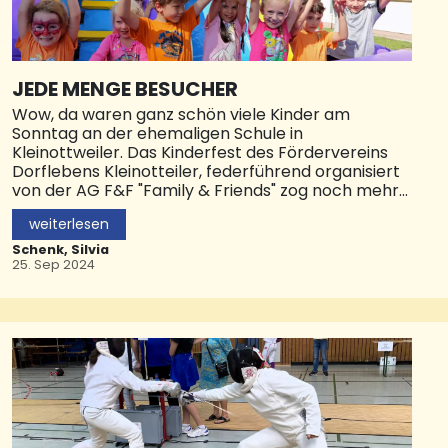
JEDE MENGE BESUCHER
Wow, da waren ganz schön viele Kinder am
Sonntag an der ehemaligen Schule in
Kleinottweiler. Das Kinderfest des Fördervereins
Dorflebens Kleinotteiler, federführend organisiert
von der AG F&F "Family & Friends" zog noch mehr
Besucher an, als in den vergangenen Jahren.
weiterlesen
Das angenehme trockene Spätsommerwetter
Schenk, Silvia
trug seinen Teil dazu bei und selbstverständlich
25. Sep 2024
das liebevoll zusammengestellte Programm und
die Angebote. Die Hüpfburg war natürlich in
Dauernutzung ebenso wie der große Sandkasten
mit viel Spielzeug für die Kleinsten. Dort gab es
sogar eine Edelsteinsuche. Eine große Attraktion
war ein Rettungswagen des DRK Ortsvereins
Ottweiler, in dem die Kinder üben konnten, wie
man Verbände macht oder wie man mal ein "Tatü
Tata" drückt. Das Kinderschminken wurde