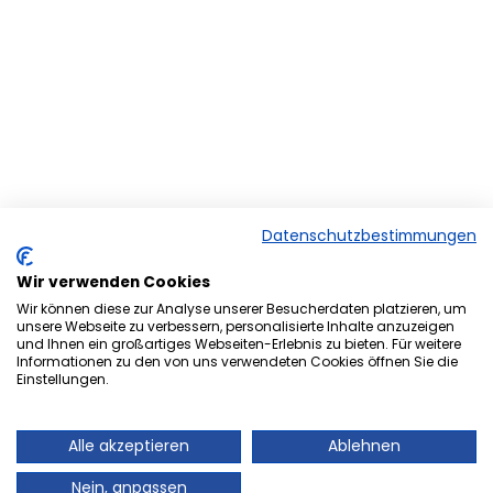
Datenschutzbestimmungen
Wir verwenden Cookies
Wir können diese zur Analyse unserer Besucherdaten platzieren, um
unsere Webseite zu verbessern, personalisierte Inhalte anzuzeigen
und Ihnen ein großartiges Webseiten-Erlebnis zu bieten. Für weitere
Herzlich Willkommen bei der
Informationen zu den von uns verwendeten Cookies öffnen Sie die
Einstellungen.
Onlineversion von Ihrem
Stadtmagazin „es Heftche“ ®.
Alle akzeptieren
Ablehnen
Auch Ihr Stadtmagazin „es Heftche“ ®, das es
Nein, anpassen