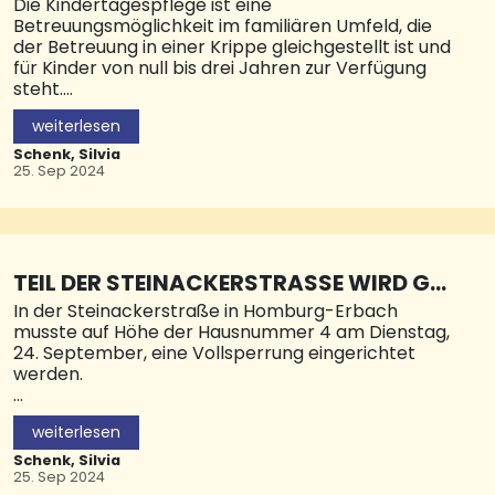
EGEPERSONEN
Die Kindertagespflege ist eine
den Mitgliedern des Eine-Welt-Ladens. Er hob
Betreuungsmöglichkeit im familiären Umfeld, die
auch die besondere Arbeit von Anke Micha
der Betreuung in einer Krippe gleichgestellt ist und
für Kinder von null bis drei Jahren zur Verfügung
steht.
weiterlesen
Im Rahmen des „Kompetenzorientierten
Qualifizierungshandbuches“ bietet das
Schenk, Silvia
Kreisjugendamt Kurse zur Qualifizierung als
25. Sep 2024
Kindertagespflegeperson und
Fortbildungsmöglichkeiten an. Erneut haben sich
im Saarpfalz-Kreis elf Kindertagespflegepersonen
für die Tätigkeit als Kindertagespflegeperson
qualifiziert. Acht Kindertagespflegepersonen
TEIL DER STEINACKERSTRASSE WIRD GESP
haben sich tätigkeitsbegleitend weiterqualifiziert.
ERRT
In der Steinackerstraße in Homburg-Erbach
Nach erfolgreichem Abschluss fand jüngst die
musste auf Höhe der Hausnummer 4 am Dienstag,
Zertifikatsvergabe im Haus der Begegnung in
24. September, eine Vollsperrung eingerichtet
Homburg statt. In Vertretung von Landrat Dr.
werden.
Theophil Gallo überreichte der Erste
Kreisbeigeordnete Markus Schaller den „frisch
Grund für diese Sperrung ist ein Kanaleinbruch. Die
gebackenen“ Kindertagespflegepersonen, die
weiterlesen
Vollsperrung wird voraussichtlich noch bis zum 18.
Zertifikate. Er hob das Betreuungsangebot der
Oktober andauern. Eine Umleitungsbeschilderung
Schenk, Silvia
Kindertagespflegepersonen als besonders
wurde eingerichtet. © Stadt HOM
25. Sep 2024
wertvoll für die Gesellschaft hervor. Er unterstrich: