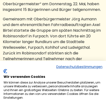
Oberbürgermeister“ am Donnerstag, 22. Mai, haben
insgesamt 15 Bürgerinnen und Bürger teilgenommen.
Gemeinsam mit Oberbürgermeister Jörg Aumann
und dem ehrenamtlichen Fahrradbeauftragten Axel
Birtel startete die Gruppe am späten Nachmittag im
Robinsondorf in Furpach. Von dort führte ein 20
Kilometer langer Rundkurs um die Stadtteile
Wellesweiler, Furpach, Kohlhof und Ludwigsthal.
Zurück im Robinsondorf stärkten sich die
Teilnehmerinnen und Teilnehmer nach der
eineinhalbstündigen Radtour beim gemeinsamen
Datenschutzbestimmungen
Grillen.
Wir verwenden Cookies
„Danke an alle, die bei unserer Feierabendradtour
Wir können diese zur Analyse unserer Besucherdaten platzieren, um
mitgefahren sind. Diese Aktion hat mir wirklich Spaß
unsere Webseite zu verbessern, personalisierte Inhalte anzuzeigen
und Ihnen ein großartiges Webseiten-Erlebnis zu bieten. Für weitere
gemacht und ich freue mich schon auf eine
Informationen zu den von uns verwendeten Cookies öffnen Sie die
Wiederholung im kommenden Jahr. Danke auch an
Einstellungen.
die Kolleginnen und Kollegen für die gute