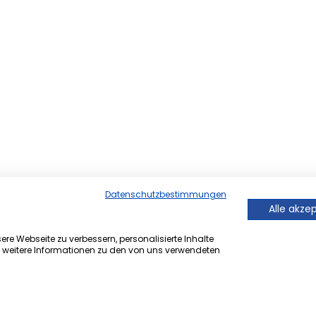
Datenschutzbestimmungen
Alle akze
re Webseite zu verbessern, personalisierte Inhalte
r weitere Informationen zu den von uns verwendeten
er Onlineversion von Ihrem
 ®.