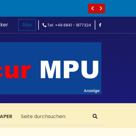
cker
Abo
Tel: +49 6841 - 1877324
PAPER