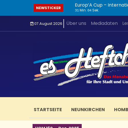
Europ’A Cup – Internati
NEWSTICKER
Min.
Sek.
31
04
Über uns
Mediadaten
Le
07.August 2026
STARTSEITE
NEUNKIRCHEN
HOM