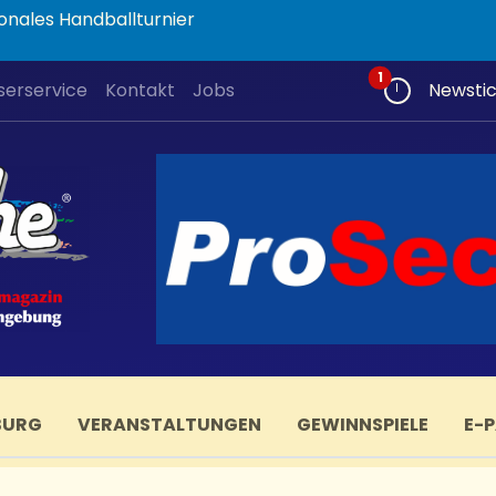
onales Handballturnier
Neue Beiträge
1
serservice
Kontakt
Jobs
Newsti
BURG
VERANSTALTUNGEN
GEWINNSPIELE
E-